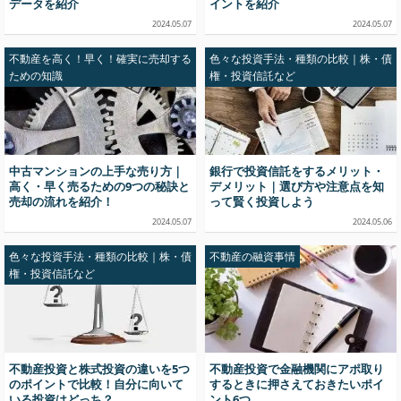
データを紹介
イントを紹介
2024.05.07
2024.05.07
不動産を高く！早く！確実に売却する
色々な投資手法・種類の比較｜株・債
ための知識
権・投資信託など
中古マンションの上手な売り方｜
銀行で投資信託をするメリット・
高く・早く売るための9つの秘訣と
デメリット｜選び方や注意点を知
売却の流れを紹介！
って賢く投資しよう
2024.05.07
2024.05.06
色々な投資手法・種類の比較｜株・債
不動産の融資事情
権・投資信託など
不動産投資と株式投資の違いを5つ
不動産投資で金融機関にアポ取り
のポイントで比較！自分に向いて
するときに押さえておきたいポイ
いる投資はどっち？
ント6つ