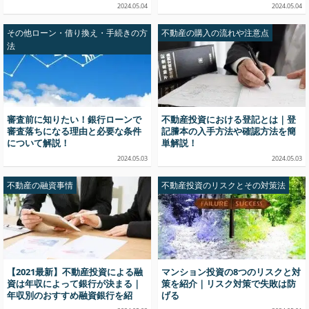
2024.05.04
2024.05.04
その他ローン・借り換え・手続きの方
不動産の購入の流れや注意点
法
審査前に知りたい！銀行ローンで
不動産投資における登記とは｜登
審査落ちになる理由と必要な条件
記謄本の入手方法や確認方法を簡
について解説！
単解説！
2024.05.03
2024.05.03
不動産の融資事情
不動産投資のリスクとその対策法
【2021最新】不動産投資による融
マンション投資の8つのリスクと対
資は年収によって銀行が決まる｜
策を紹介｜リスク対策で失敗は防
年収別のおすすめ融資銀行を紹
げる
介！