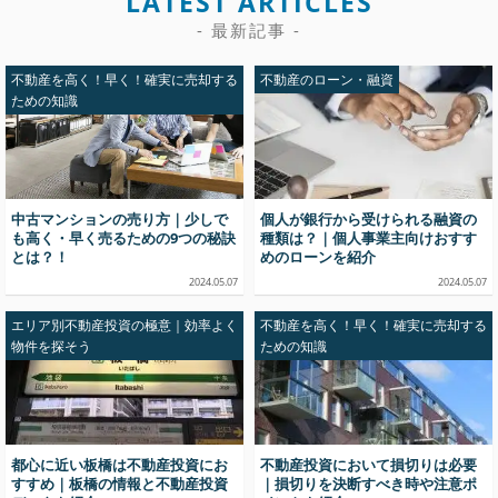
LATEST ARTICLES
- 最新記事 -
不動産を高く！早く！確実に売却する
不動産のローン・融資
ための知識
中古マンションの売り方｜少しで
個人が銀行から受けられる融資の
も高く・早く売るための9つの秘訣
種類は？｜個人事業主向けおすす
とは？！
めのローンを紹介
2024.05.07
2024.05.07
エリア別不動産投資の極意｜効率よく
不動産を高く！早く！確実に売却する
物件を探そう
ための知識
都心に近い板橋は不動産投資にお
不動産投資において損切りは必要
すすめ｜板橋の情報と不動産投資
｜損切りを決断すべき時や注意ポ