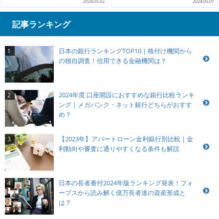
2024.05.02
2024.05.01
記事ランキング
日本の銀行ランキングTOP10｜格付け機関から
1
の独自調査！信用できる金融機関は？
2024年度 口座開設におすすめな銀行比較ランキ
2
ング｜メガバンク・ネット銀行どちらがおすす
め？
【2023年】アパートローン金利銀行別比較｜金
3
利動向や審査に通りやすくなる条件も解説
日本の長者番付2024年版ランキング発表！フォ
4
ーブスから読み解く億万長者達の資産形成と
は？