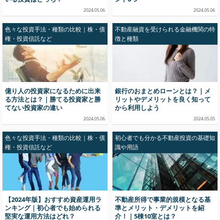
2024.05.06
2024.05.06
色々な投資手法・種類の比較｜株・債
不動産融資を受けられる金融機関の特
権・投資信託など
徴と種類
億り人の投資家になるために出来
銀行のおまとめローンとは？｜メ
る方法とは？｜勝てる投資家と勝
リットやデメリットを良く知って
てない投資家の違い
から利用しよう
2024.05.06
2024.05.05
色々な投資手法・種類の比較｜株・債
初心者でも分かる不動産投資の基礎知
権・投資信託など
識や用語
【2024年版】おすすめ資産運用ラ
不動産所得で事業的規模となる基
ンキング｜初心者でも始められる
準とメリット・デメリットを紹
堅実な運用方法はどれ？
介！｜5棟10室とは？