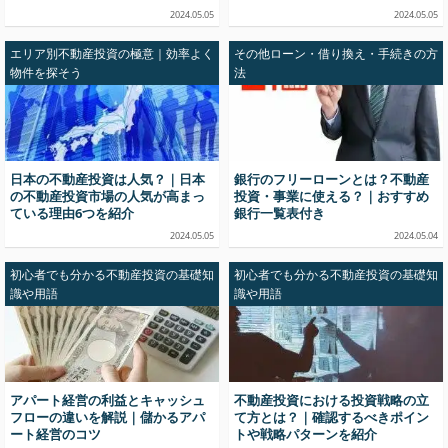
2024.05.05
2024.05.05
エリア別不動産投資の極意｜効率よく
その他ローン・借り換え・手続きの方
物件を探そう
法
日本の不動産投資は人気？｜日本
銀行のフリーローンとは？不動産
の不動産投資市場の人気が高まっ
投資・事業に使える？｜おすすめ
ている理由6つを紹介
銀行一覧表付き
2024.05.05
2024.05.04
初心者でも分かる不動産投資の基礎知
初心者でも分かる不動産投資の基礎知
識や用語
識や用語
アパート経営の利益とキャッシュ
不動産投資における投資戦略の立
フローの違いを解説｜儲かるアパ
て方とは？｜確認するべきポイン
ート経営のコツ
トや戦略パターンを紹介