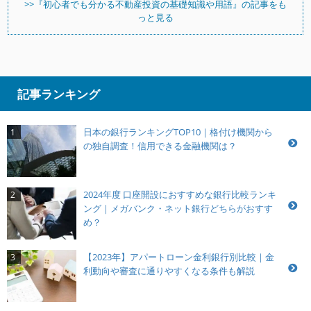
>>『初心者でも分かる不動産投資の基礎知識や用語』の記事をも
っと見る
記事ランキング
日本の銀行ランキングTOP10｜格付け機関から
1
の独自調査！信用できる金融機関は？
2024年度 口座開設におすすめな銀行比較ランキ
2
ング｜メガバンク・ネット銀行どちらがおすす
め？
【2023年】アパートローン金利銀行別比較｜金
3
利動向や審査に通りやすくなる条件も解説