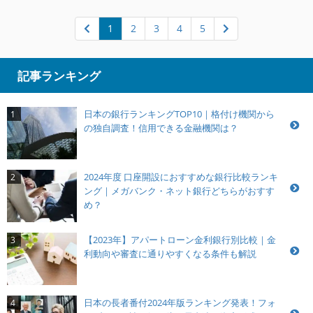
1
2
3
4
5
記事ランキング
日本の銀行ランキングTOP10｜格付け機関から
1
の独自調査！信用できる金融機関は？
2024年度 口座開設におすすめな銀行比較ランキ
2
ング｜メガバンク・ネット銀行どちらがおすす
め？
【2023年】アパートローン金利銀行別比較｜金
3
利動向や審査に通りやすくなる条件も解説
日本の長者番付2024年版ランキング発表！フォ
4