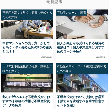
- 最新記事 -
不動産を高く！早く！確実に売却する
不動産のローン・融資
ための知識
中古マンションの売り方｜少しで
個人が銀行から受けられる融資の
も高く・早く売るための9つの秘訣
種類は？｜個人事業主向けおすす
とは？！
めのローンを紹介
2024.05.07
2024.05.07
エリア別不動産投資の極意｜効率よく
不動産を高く！早く！確実に売却する
物件を探そう
ための知識
都心に近い板橋は不動産投資にお
不動産投資において損切りは必要
すすめ｜板橋の情報と不動産投資
｜損切りを決断すべき時や注意ポ
データを紹介
イントを紹介