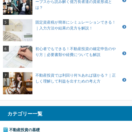
ーブスから読み解く億万長者達の資産形成と
は？
固定資産税が簡単にシミュレーションできる！
5
｜入力方法や結果の見方を解説！
初心者でもできる！不動産投資の確定申告のや
6
り方｜必要書類や経費についても解説
不動産投資では利回り何％あれば儲かる？｜正
7
しく理解して利益を出すための考え方
カテゴリー一覧
不動産投資の基礎