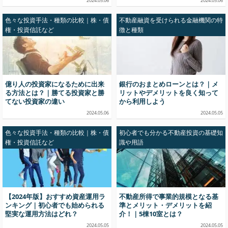
2024.05.06
2024.05.06
色々な投資手法・種類の比較｜株・債
不動産融資を受けられる金融機関の特
権・投資信託など
徴と種類
億り人の投資家になるために出来
銀行のおまとめローンとは？｜メ
る方法とは？｜勝てる投資家と勝
リットやデメリットを良く知って
てない投資家の違い
から利用しよう
2024.05.06
2024.05.05
色々な投資手法・種類の比較｜株・債
初心者でも分かる不動産投資の基礎知
権・投資信託など
識や用語
【2024年版】おすすめ資産運用ラ
不動産所得で事業的規模となる基
ンキング｜初心者でも始められる
準とメリット・デメリットを紹
堅実な運用方法はどれ？
介！｜5棟10室とは？
2024.05.05
2024.05.05