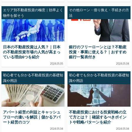
エリア別不動産投資の極意｜効率よく
その他ローン・借り換え・手続きの方
物件を探そう
法
日本の不動産投資は人気？｜日本
銀行のフリーローンとは？不動産
の不動産投資市場の人気が高まっ
投資・事業に使える？｜おすすめ
ている理由6つを紹介
銀行一覧表付き
2024.05.05
2024.05.04
初心者でも分かる不動産投資の基礎知
初心者でも分かる不動産投資の基礎知
識や用語
識や用語
アパート経営の利益とキャッシュ
不動産投資における投資戦略の立
フローの違いを解説｜儲かるアパ
て方とは？｜確認するべきポイン
ート経営のコツ
トや戦略パターンを紹介
2024.05.04
2024.05.04