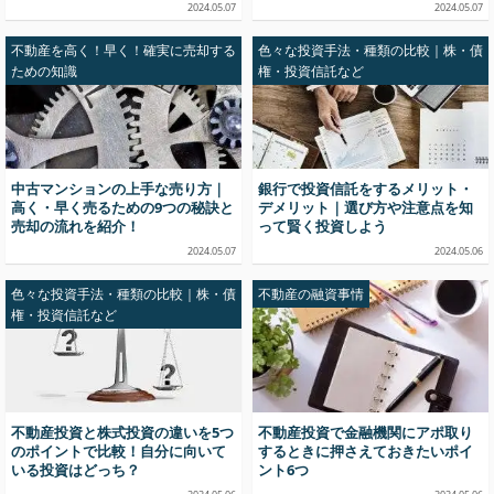
2024.05.07
2024.05.07
不動産を高く！早く！確実に売却する
色々な投資手法・種類の比較｜株・債
ための知識
権・投資信託など
中古マンションの上手な売り方｜
銀行で投資信託をするメリット・
高く・早く売るための9つの秘訣と
デメリット｜選び方や注意点を知
売却の流れを紹介！
って賢く投資しよう
2024.05.07
2024.05.06
色々な投資手法・種類の比較｜株・債
不動産の融資事情
権・投資信託など
不動産投資と株式投資の違いを5つ
不動産投資で金融機関にアポ取り
のポイントで比較！自分に向いて
するときに押さえておきたいポイ
いる投資はどっち？
ント6つ