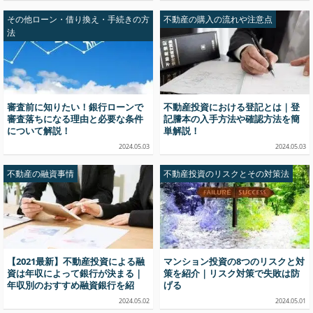
その他ローン・借り換え・手続きの方
不動産の購入の流れや注意点
法
審査前に知りたい！銀行ローンで
不動産投資における登記とは｜登
審査落ちになる理由と必要な条件
記謄本の入手方法や確認方法を簡
について解説！
単解説！
2024.05.03
2024.05.03
不動産の融資事情
不動産投資のリスクとその対策法
【2021最新】不動産投資による融
マンション投資の8つのリスクと対
資は年収によって銀行が決まる｜
策を紹介｜リスク対策で失敗は防
年収別のおすすめ融資銀行を紹
げる
介！
2024.05.02
2024.05.01