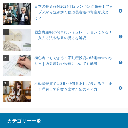
日本の長者番付2024年版ランキング発表！フォ
4
ーブスから読み解く億万長者達の資産形成と
は？
固定資産税が簡単にシミュレーションできる！
5
｜入力方法や結果の見方を解説！
初心者でもできる！不動産投資の確定申告のや
6
り方｜必要書類や経費についても解説
不動産投資では利回り何％あれば儲かる？｜正
7
しく理解して利益を出すための考え方
カテゴリー一覧