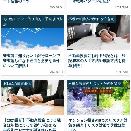
ート経営のコツ
トや戦略パターンを紹介
2024.05.04
2024.05.04
その他ローン・借り換え・手続きの方
不動産の購入の流れや注意点
法
審査前に知りたい！銀行ローンで
不動産投資における登記とは｜登
審査落ちになる理由と必要な条件
記謄本の入手方法や確認方法を簡
について解説！
単解説！
2024.05.03
2024.05.03
不動産の融資事情
不動産投資のリスクとその対策法
【2021最新】不動産投資による融
マンション投資の8つのリスクと対
資は年収によって銀行が決まる｜
策を紹介｜リスク対策で失敗は防
年収別のおすすめ融資銀行を紹
げる