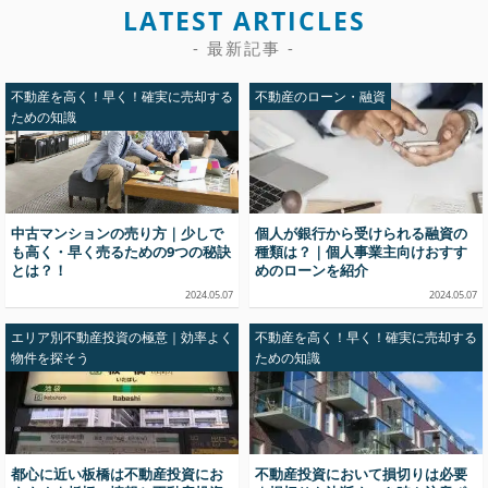
LATEST ARTICLES
- 最新記事 -
不動産を高く！早く！確実に売却する
不動産のローン・融資
ための知識
中古マンションの売り方｜少しで
個人が銀行から受けられる融資の
も高く・早く売るための9つの秘訣
種類は？｜個人事業主向けおすす
とは？！
めのローンを紹介
2024.05.07
2024.05.07
エリア別不動産投資の極意｜効率よく
不動産を高く！早く！確実に売却する
物件を探そう
ための知識
都心に近い板橋は不動産投資にお
不動産投資において損切りは必要