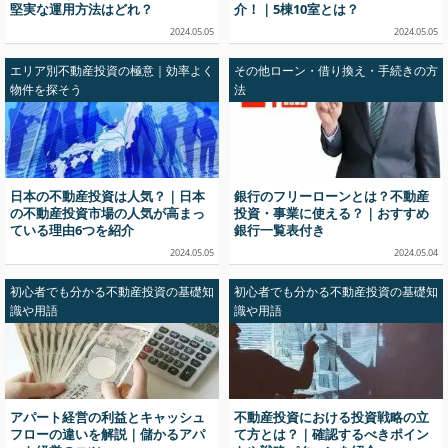
堅実な運用方法はどれ？
介！｜5棟10室とは？
2024.05.05
2024.05.05
エリア別不動産投資の極意｜効率よく
その他ローン・借り換え・手続きの方
物件を探そう
法
日本の不動産投資は人気？｜日本
銀行のフリーローンとは？不動産
の不動産投資市場の人気が高まっ
投資・事業に使える？｜おすすめ
ている理由6つを紹介
銀行一覧表付き
2024.05.05
2024.05.04
初心者でも分かる不動産投資の基礎知
初心者でも分かる不動産投資の基礎知
識や用語
識や用語
アパート経営の利益とキャッシュ
不動産投資における投資戦略の立
フローの違いを解説｜儲かるアパ
て方とは？｜確認するべきポイン