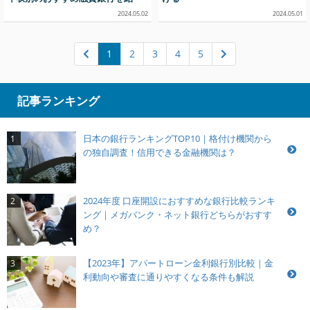
介！
2024.05.02
2024.05.01
1
2
3
4
5
記事ランキング
日本の銀行ランキングTOP10｜格付け機関から
1
の独自調査！信用できる金融機関は？
2024年度 口座開設におすすめな銀行比較ランキ
2
ング｜メガバンク・ネット銀行どちらがおすす
め？
【2023年】アパートローン金利銀行別比較｜金
3
利動向や審査に通りやすくなる条件も解説