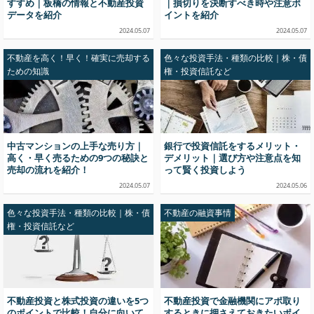
すすめ｜板橋の情報と不動産投資
｜損切りを決断すべき時や注意ポ
データを紹介
イントを紹介
2024.05.07
2024.05.07
不動産を高く！早く！確実に売却する
色々な投資手法・種類の比較｜株・債
ための知識
権・投資信託など
中古マンションの上手な売り方｜
銀行で投資信託をするメリット・
高く・早く売るための9つの秘訣と
デメリット｜選び方や注意点を知
売却の流れを紹介！
って賢く投資しよう
2024.05.07
2024.05.06
色々な投資手法・種類の比較｜株・債
不動産の融資事情
権・投資信託など
不動産投資と株式投資の違いを5つ
不動産投資で金融機関にアポ取り
のポイントで比較！自分に向いて
するときに押さえておきたいポイ