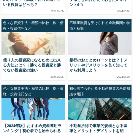
いる投資はどっち？
ント6つ
2024.05.06
2024.05.06
色々な投資手法・種類の比較｜株・債
不動産融資を受けられる金融機関の特
権・投資信託など
徴と種類
億り人の投資家になるために出来
銀行のおまとめローンとは？｜メ
る方法とは？｜勝てる投資家と勝
リットやデメリットを良く知って
てない投資家の違い
から利用しよう
2024.05.06
2024.05.05
色々な投資手法・種類の比較｜株・債
初心者でも分かる不動産投資の基礎知
権・投資信託など
識や用語
【2024年版】おすすめ資産運用ラ
不動産所得で事業的規模となる基
ンキング｜初心者でも始められる
準とメリット・デメリットを紹