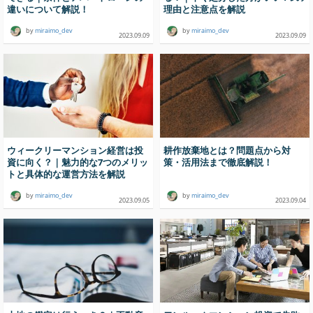
違いについて解説！
理由と注意点を解説
by
miraimo_dev
by
miraimo_dev
2023.09.09
2023.09.09
ウィークリーマンション経営は投
耕作放棄地とは？問題点から対
資に向く？｜魅力的な7つのメリッ
策・活用法まで徹底解説！
トと具体的な運営方法を解説
by
miraimo_dev
by
miraimo_dev
2023.09.05
2023.09.04