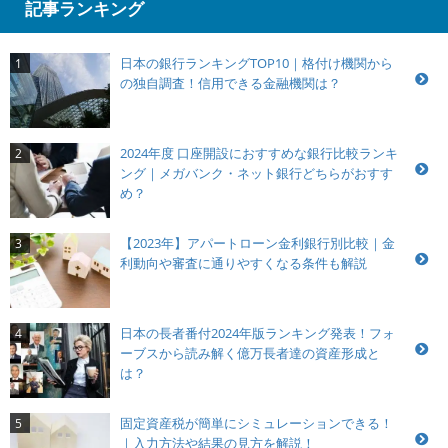
記事ランキング
日本の銀行ランキングTOP10｜格付け機関から
1
の独自調査！信用できる金融機関は？
2024年度 口座開設におすすめな銀行比較ランキ
2
ング｜メガバンク・ネット銀行どちらがおすす
め？
【2023年】アパートローン金利銀行別比較｜金
3
利動向や審査に通りやすくなる条件も解説
日本の長者番付2024年版ランキング発表！フォ
4
ーブスから読み解く億万長者達の資産形成と
は？
固定資産税が簡単にシミュレーションできる！
5
｜入力方法や結果の見方を解説！