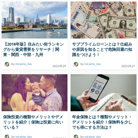
【2018年版】住みたい街ランキン
サブプライムローンとは？仕組み
グから賃貸需要をリサーチ｜関
や原因を知ることで危険回避の知
東・関西・中部・九州
識をつけよう！
by
miraimo_dev
by
miraimo_dev
2023.09.29
2023.09.27
保険投資の種類やメリットやデメ
年金保険とは？種類やメリット・
リットを紹介｜保険は投資に向い
デメリットを紹介！保険料を少し
ている？
でも得にする方法は？
by
miraimo_dev
by
miraimo_dev