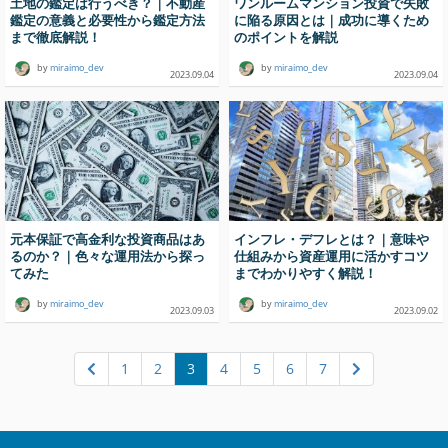
土地の鑑定は行うべき？｜不動産
ワンルームマンション投資で失敗
鑑定の意義と必要性から鑑定方法
に陥る原因とは｜成功に導くため
まで徹底解説！
のポイントを解説
by
miraimo_dev
by
miraimo_dev
2023.09.04
2023.09.04
元本保証で高金利な投資商品はあ
インフレ・デフレとは？｜意味や
るのか？｜色々な運用法から探っ
仕組みから資産運用に活かすコツ
てみた
までわかりやすく解説！
by
miraimo_dev
by
miraimo_dev
2023.09.03
2023.09.02
1
2
3
4
5
6
7