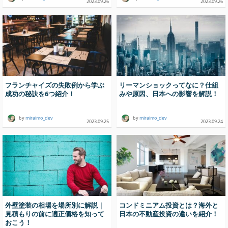
2023.09.26
2023.09.26
フランチャイズの失敗例から学ぶ
リーマンショックってなに？仕組
成功の秘訣を6つ紹介！
みや原因、日本への影響を解説！
by
miraimo_dev
by
miraimo_dev
2023.09.25
2023.09.24
外壁塗装の相場を場所別に解説｜
コンドミニアム投資とは？海外と
見積もりの前に適正価格を知って
日本の不動産投資の違いを紹介！
おこう！