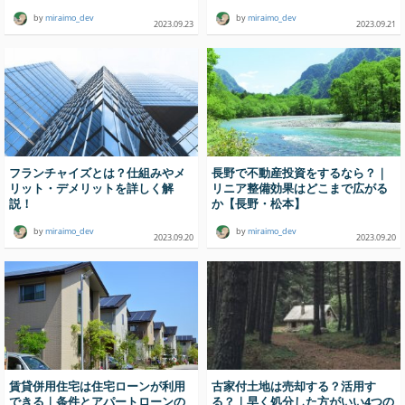
by
miraimo_dev
by
miraimo_dev
2023.09.23
2023.09.21
フランチャイズとは？仕組みやメ
長野で不動産投資をするなら？｜
リット・デメリットを詳しく解
リニア整備効果はどこまで広がる
説！
か【長野・松本】
by
miraimo_dev
by
miraimo_dev
2023.09.20
2023.09.20
賃貸併用住宅は住宅ローンが利用
古家付土地は売却する？活用す
できる｜条件とアパートローンの
る？｜早く処分した方がいい4つの