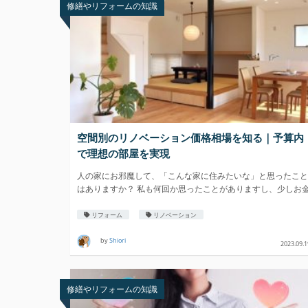
修繕やリフォームの知識
空間別のリノベーション価格相場を知る｜予算内
で理想の部屋を実現
人の家にお邪魔して、「こんな家に住みたいな」と思ったこと
はありますか？ 私も何回か思ったことがありますし、少しお
をかけ
リフォーム
リノベーション
by
Shiori
2023.09.1
修繕やリフォームの知識