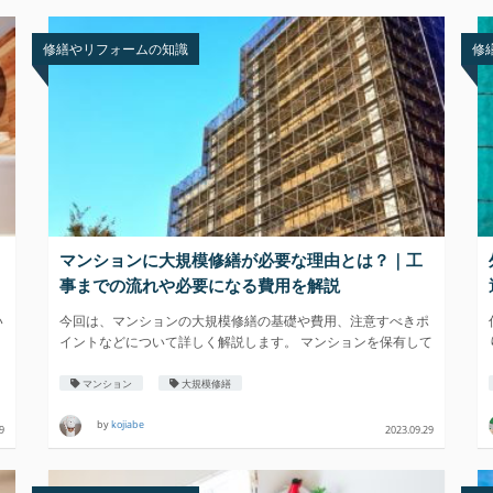
修繕やリフォームの知識
修
マンションに大規模修繕が必要な理由とは？｜工
事までの流れや必要になる費用を解説
い
今回は、マンションの大規模修繕の基礎や費用、注意すべきポ
イントなどについて詳しく解説します。 マンションを保有して
マンション
大規模修繕
by
kojiabe
9
2023.09.29