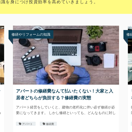
知識を身につけ投資効率を高めていきましょう。
修繕やリフォームの知識
修
ッ
アパートの修繕費なんて払いたくない！大家と入
居者どちらが負担する？修繕費の実態
アパート経営をしていくと、建物の老朽化に伴い必ず修繕が必
め
要になってきます。 しかし修繕といっても、どんなものに対し
て、ど
アパート
修繕費