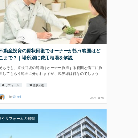
不動産投資の原状回復でオーナーが払う範囲はど
こまで？｜場所別に費用相場を解説
そもそも、原状回復の範囲はオーナー負担する範囲と借主に負
担してもらう範囲に分かれますが、境界線は何なのでしょう
か？
リフォーム
原状回復
by
Shiori
2023.08.20
繕やリフォームの知識