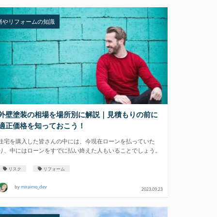
繕やリフォームの知識
外壁塗装の相場を場所別に解説｜見積もりの前に
適正価格を知っておこう！
住宅を購入した皆さんの中には、今現在ローンを払っていた
り、中にはローンをすでに払い終えた人もいることでしょう。
こ
リスク
リフォーム
by
miraimo_dev
2023.09.23