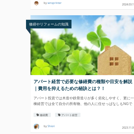
by
wnsprinter
2024.03.1
修繕やリフォームの知識
アパート経営で必要な修繕費の種類や目安を解説
｜費用を抑えるための秘訣とは？！
アパート投資では木造や鉄骨造りが多く劣化しやすく、更に一
棟経営では全て自分の所有物、他の人に任せっぱなしもNGで
す。
修繕費
アパート経営
by
Shiori
2023.11.0