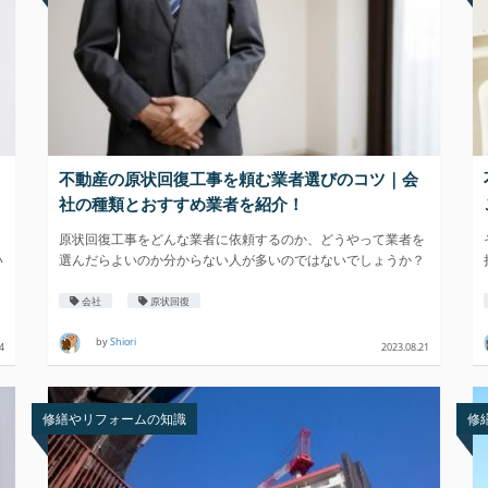
不動産の原状回復工事を頼む業者選びのコツ｜会
社の種類とおすすめ業者を紹介！
原状回復工事をどんな業者に依頼するのか、どうやって業者を
い
選んだらよいのか分からない人が多いのではないでしょうか？
会社
原状回復
by
Shiori
4
2023.08.21
修繕やリフォームの知識
修