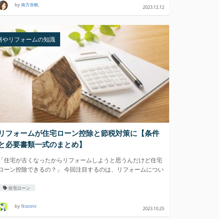
by
南方奈帆
2023.12.12
繕やリフォームの知識
リフォームが住宅ローン控除と節税対策に【条件
と必要書類一式のまとめ】
「住宅が古くなったからリフォームしようと思うんだけど住宅
ローン控除できるの？」 今回注目するのは、リフォームについ
てです
住宅ローン
by
Nozomi
2023.10.25