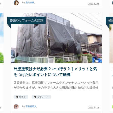
by
南方奈帆
7
2023.12.18
修繕やリフォームの知識
修
外壁塗装はナゼ必要？いつ行う？｜メリットと気
をつけたいポイントについて解説
賃貸経営は、原状回復リフォームやメンテナンスといった費用
が掛かりますが、その中でも大きな費用が掛かるのが大規模修
繕費用。
リスク
リフォーム
by
不動産職人
9
2023.11.06