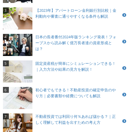
【2023年】アパートローン金利銀行別比較｜金
3
利動向や審査に通りやすくなる条件も解説
日本の長者番付2024年版ランキング発表！フォ
4
ーブスから読み解く億万長者達の資産形成と
は？
固定資産税が簡単にシミュレーションできる！
5
｜入力方法や結果の見方を解説！
初心者でもできる！不動産投資の確定申告のや
6
り方｜必要書類や経費についても解説
不動産投資では利回り何％あれば儲かる？｜正
7
しく理解して利益を出すための考え方