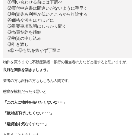
①問い合わせる前には下調べ
②買付申込書は間違いがないように手早く
③融資先も利率が低いところから打診する
④価格交渉もほどほどに
⑤重要事項説明はしっかり聞く
⑥売買契約を締結
⑦融資の申し込み
⑧引き渡し
※⑥～⑧も気を抜かず丁寧に
物件を買うまでに不動産業者・銀行の担当者の方などと接すると思いますが、
良好な関係を築きましょう。
業者の方も銀行の方ももちろん人間です。
態度が横柄だったり悪いと
「この人に物件を売りたくないな･･･」
「絶対値下げしたくない････」
「融資通す気なくすな･･･」
と思うこともあります。