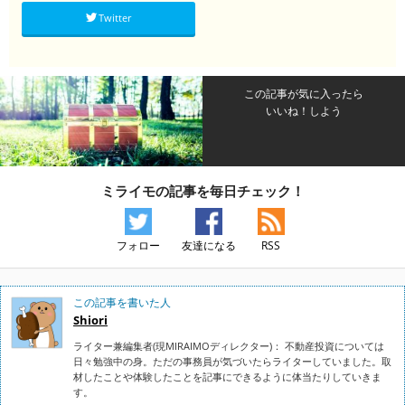
Twitter
この記事が気に入ったら
いいね！しよう
ミライモの記事を毎日チェック！
フォロー
友達になる
RSS
この記事を書いた人
Shiori
ライター兼編集者(現MIRAIMOディレクター)： 不動産投資については
日々勉強中の身。ただの事務員が気づいたらライターしていました。取
材したことや体験したことを記事にできるように体当たりしていきま
す。