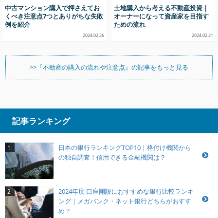
中古マンション購入で押さえてお
土地購入から考える不動産投資｜
くべき注意点7つとありがちな失敗
オーナーになって資産家を目指す
例を紹介
ための流れ
2024.02.26
2024.02.21
>>『不動産の購入の流れや注意点』の記事をもっと見る
記事ランキング
日本の銀行ランキングTOP10｜格付け機関から
1
の独自調査！信用できる金融機関は？
2024年度 口座開設におすすめな銀行比較ランキ
2
ング｜メガバンク・ネット銀行どちらがおすす
め？