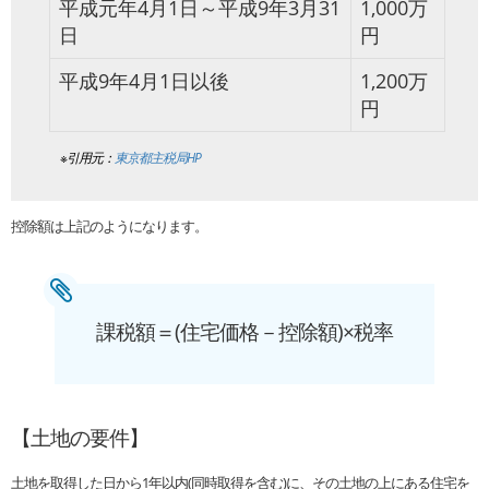
平成元年4月1日～平成9年3月31
1,000万
日
円
平成9年4月1日以後
1,200万
円
※引用元：
東京都主税局HP
控除額は上記のようになります。
課税額＝(住宅価格－控除額)×税率
【土地の要件】
土地を取得した日から1年以内(同時取得を含む)に、その土地の上にある住宅を