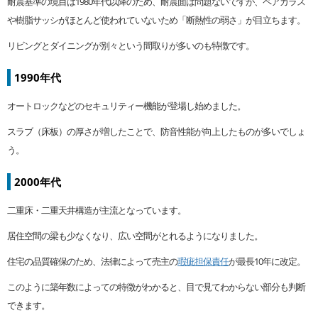
耐震基準の境目は1980年代以降のため、耐震面は問題ないですが、ペアガラス
や樹脂サッシがほとんど使われていないため「断熱性の弱さ」が目立ちます。
リビングとダイニングが別々という間取りが多いのも特徴です。
1990年代
オートロックなどのセキュリティー機能が登場し始めました。
スラブ（床板）の厚さが増したことで、防音性能が向上したものが多いでしょ
う。
2000年代
二重床・二重天井構造が主流となっています。
居住空間の梁も少なくなり、広い空間がとれるようになりました。
住宅の品質確保のため、法律によって売主の
瑕疵担保責任
が最長10年に改定。
このように築年数によっての特徴がわかると、目で見てわからない部分も判断
できます。