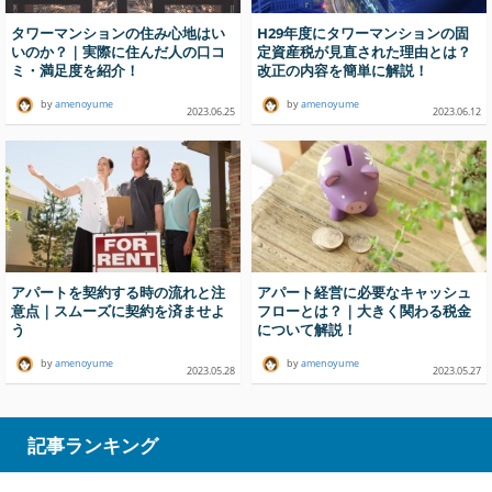
タワーマンションの住み心地はい
H29年度にタワーマンションの固
いのか？｜実際に住んだ人の口コ
定資産税が見直された理由とは？
ミ・満足度を紹介！
改正の内容を簡単に解説！
by
amenoyume
by
amenoyume
2023.06.25
2023.06.12
アパートを契約する時の流れと注
アパート経営に必要なキャッシュ
意点｜スムーズに契約を済ませよ
フローとは？｜大きく関わる税金
う
について解説！
by
amenoyume
by
amenoyume
2023.05.28
2023.05.27
記事ランキング