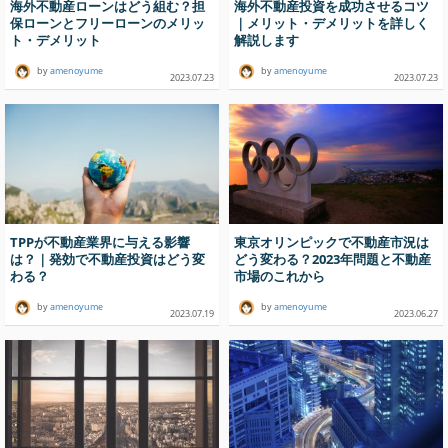
海外不動産ローンはどう組む？担
海外不動産投資を成功させるコツ
保ローンとフリーローンのメリッ
｜メリット・デメリットを詳しく
ト・デメリット
解説します
by
amenoyume
by
amenoyume
2023.07.23
2023.07.23
TPPが不動産業界に与える影響
東京オリンピックで不動産市況は
は？｜発効で不動産投資はどう変
どう変わる？2023年問題と不動産
わる？
市場のこれから
by
amenoyume
by
amenoyume
2023.07.19
2023.06.27