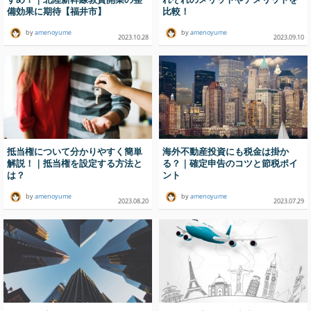
備効果に期待【福井市】
比較！
by
amenoyume
by
amenoyume
2023.10.28
2023.09.10
抵当権について分かりやすく簡単
海外不動産投資にも税金は掛か
解説！｜抵当権を設定する方法と
る？｜確定申告のコツと節税ポイ
は？
ント
by
amenoyume
by
amenoyume
2023.08.20
2023.07.29