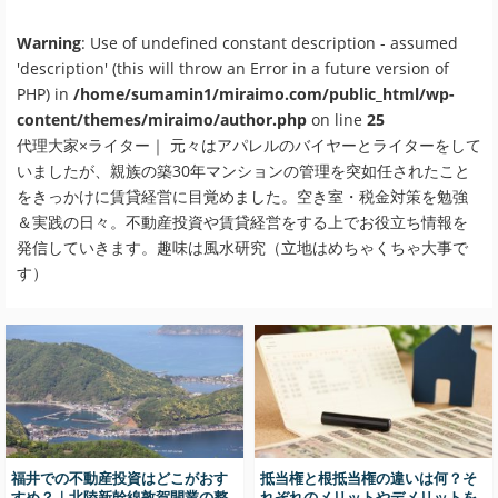
Warning
: Use of undefined constant description - assumed
'description' (this will throw an Error in a future version of
PHP) in
/home/sumamin1/miraimo.com/public_html/wp-
content/themes/miraimo/author.php
on line
25
代理大家×ライター｜ 元々はアパレルのバイヤーとライターをして
いましたが、親族の築30年マンションの管理を突如任されたこと
をきっかけに賃貸経営に目覚めました。空き室・税金対策を勉強
＆実践の日々。不動産投資や賃貸経営をする上でお役立ち情報を
発信していきます。趣味は風水研究（立地はめちゃくちゃ大事で
す）
福井での不動産投資はどこがおす
抵当権と根抵当権の違いは何？そ
すめ？｜北陸新幹線敦賀開業の整
れぞれのメリットやデメリットを