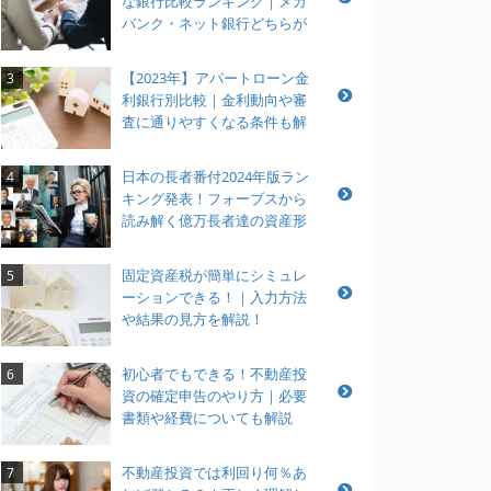
な銀行比較ランキング｜メガ
バンク・ネット銀行どちらが
おすすめ？
【2023年】アパートローン金
3
利銀行別比較｜金利動向や審
査に通りやすくなる条件も解
説
日本の長者番付2024年版ラン
4
キング発表！フォーブスから
読み解く億万長者達の資産形
成とは？
固定資産税が簡単にシミュレ
5
ーションできる！｜入力方法
や結果の見方を解説！
初心者でもできる！不動産投
6
資の確定申告のやり方｜必要
書類や経費についても解説
不動産投資では利回り何％あ
7