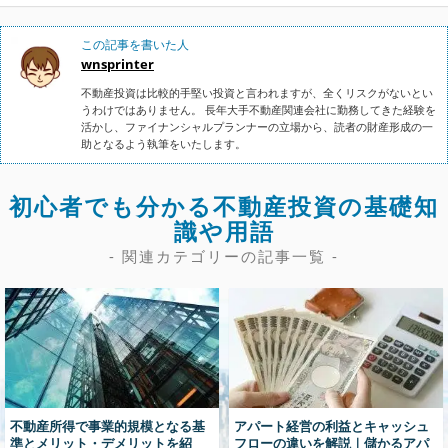
この記事を書いた人
wnsprinter
不動産投資は比較的手堅い投資と言われますが、全くリスクがないとい
うわけではありません。 長年大手不動産関連会社に勤務してきた経験を
活かし、ファイナンシャルプランナーの立場から、読者の財産形成の一
助となるよう執筆をいたします。
初心者でも分かる不動産投資の基礎知
識や用語
- 関連カテゴリーの記事一覧 -
不動産所得で事業的規模となる基
アパート経営の利益とキャッシュ
準とメリット・デメリットを紹
フローの違いを解説｜儲かるアパ