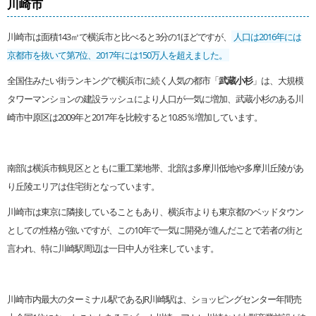
川崎市
川崎市は面積143㎡で横浜市と比べると3分の1ほどですが、
人口は2016年には
京都市を抜いて第7位、2017年には150万人を超えました。
全国住みたい街ランキングで横浜市に続く人気の都市「
武蔵小杉
」は、大規模
タワーマンションの建設ラッシュにより人口が一気に増加、武蔵小杉のある川
崎市中原区は2009年と2017年を比較すると10.85％増加しています。
南部は横浜市鶴見区とともに重工業地帯、北部は多摩川低地や多摩川丘陵があ
り丘陵エリアは住宅街となっています。
川崎市は東京に隣接していることもあり、横浜市よりも東京都のベッドタウン
としての性格が強いですが、この10年で一気に開発が進んだことで若者の街と
言われ、特に川崎駅周辺は一日中人が往来しています。
川崎市内最大のターミナル駅であるJR川崎駅は、ショッピングセンター年間売