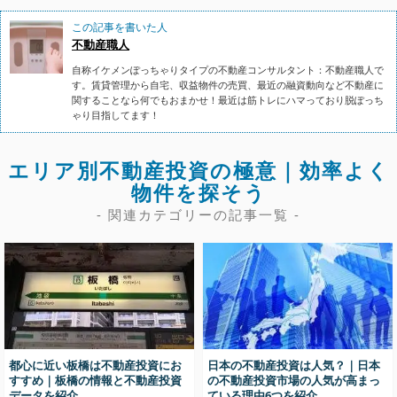
この記事を書いた人
不動産職人
自称イケメンぽっちゃりタイプの不動産コンサルタント：不動産職人で
す。賃貸管理から自宅、収益物件の売買、最近の融資動向など不動産に
関することなら何でもおまかせ！最近は筋トレにハマっており脱ぽっち
ゃり目指してます！
エリア別不動産投資の極意｜効率よく
物件を探そう
- 関連カテゴリーの記事一覧 -
都心に近い板橋は不動産投資にお
日本の不動産投資は人気？｜日本
すすめ｜板橋の情報と不動産投資
の不動産投資市場の人気が高まっ
データを紹介
ている理由6つを紹介