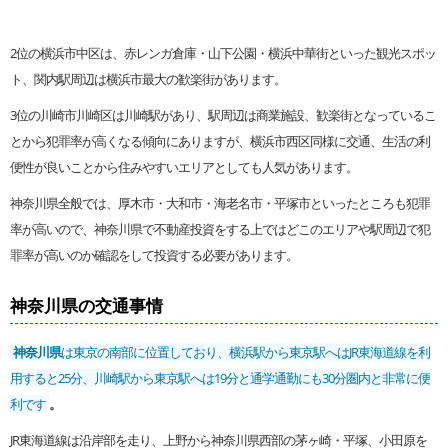
2位の横浜市中区は、赤レンガ倉庫・山下公園・横浜中華街といった観光スポッ
ト、関内駅周辺は横浜市最大の歓楽街があります。
3位の川崎市川崎区は川崎駅があり、駅周辺は商業施設、歓楽街となっているこ
とから犯罪率が高くなる傾向にありますが、横浜市西区同様に交通、生活の利
便性が良いことから住みやすいエリアとしても人気があります。
神奈川県全般では、厚木市・大和市・海老名市・平塚市といったところも犯罪
率が高いので、神奈川県で不動産投資をする上ではどこのエリアや駅周辺で犯
罪率が高いのか確認をして投資する必要があります。
神奈川県の交通事情
神奈川県
は東京の南部に位置しており、横浜駅から東京駅へはJR東海道線を利
用すると25分、川崎駅から東京駅へは19分と通学通勤にも30分圏内と非常に便
利です
。
JR東海道線は沿岸部を走り、上野から神奈川県西部の茅ヶ崎・平塚、小田原を