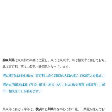
神奈川県
は東京都の南西に位置し、東には東京湾、南は相模湾に面しており、
北は東京都、西は山梨県・静岡県となっています。
県の面積は2,416.18km、東京都に続く2番目の人口の多さで900万人を越え。
県内の市町村
は
33（市19・町13・村1）あり、3つの政令都市（横浜市・川崎
市・相模原市）があります。
県東部にある沿岸部は、
横浜市
と
川崎市
を中心に都市化、工業化が進んでお