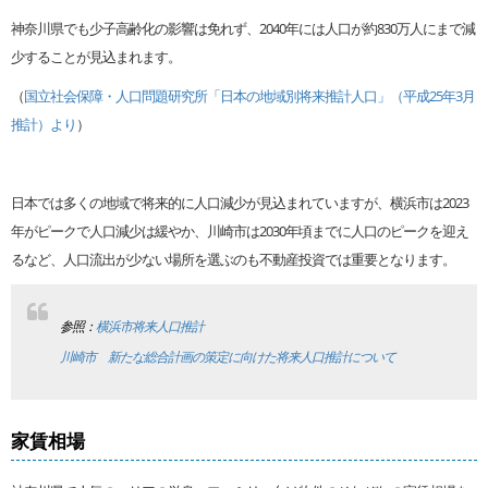
神奈川県でも少子高齢化の影響は免れず、2040年には人口が約830万人にまで減
少することが見込まれます。
（
国立社会保障・人口問題研究所「日本の地域別将来推計人口」（平成25年3月
推計）より
）
日本では多くの地域で将来的に人口減少が見込まれていますが、横浜市は2023
年がピークで人口減少は緩やか、川崎市は2030年頃までに人口のピークを迎え
るなど、人口流出が少ない場所を選ぶのも不動産投資では重要となります。
参照：
横浜市将来人口推計
川崎市 新たな総合計画の策定に向けた将来人口推計について
家賃相場