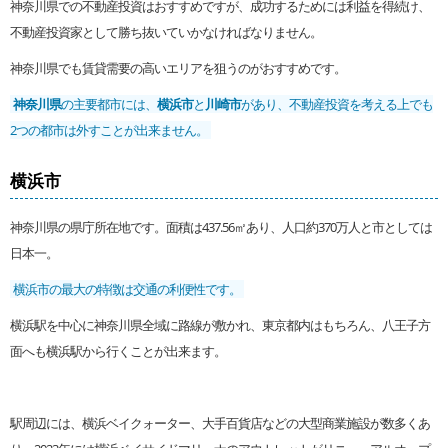
神奈川県での不動産投資はおすすめですが、成功するためには利益を得続け、
不動産投資家として勝ち抜いていかなければなりません。
神奈川県でも賃貸需要の高いエリアを狙うのがおすすめです。
神奈川県
の主要都市には、
横浜市
と
川崎市
があり、不動産投資を考える上でも
2つの都市は外すことが出来ません。
横浜市
神奈川県の県庁所在地です。面積は437.56㎡あり、人口約370万人と市としては
日本一。
横浜市の最大の特徴は交通の利便性です。
横浜駅を中心に神奈川県全域に路線が敷かれ、東京都内はもちろん、八王子方
面へも横浜駅から行くことが出来ます。
駅周辺には、横浜ベイクォーター、大手百貨店などの大型商業施設が数多くあ