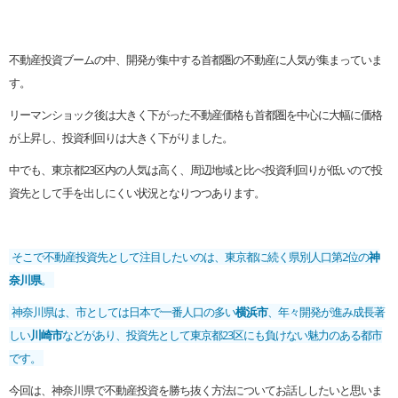
不動産投資ブームの中、開発が集中する首都圏の不動産に人気が集まっていま
す。
リーマンショック後は大きく下がった不動産価格も首都圏を中心に大幅に価格
が上昇し、投資利回りは大きく下がりました。
中でも、東京都23区内の人気は高く、周辺地域と比べ投資利回りが低いので投
資先として手を出しにくい状況となりつつあります。
そこで不動産投資先として注目したいのは、東京都に続く県別人口第2位の
神
奈川県
。
神奈川県は、市としては日本で一番人口の多い
横浜市
、年々開発が進み成長著
しい
川崎市
などがあり、投資先として東京都23区にも負けない魅力のある都市
です。
今回は、神奈川県で不動産投資を勝ち抜く方法についてお話ししたいと思いま