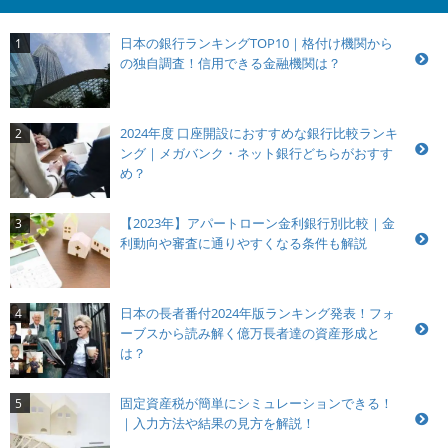
日本の銀行ランキングTOP10｜格付け機関から
1
の独自調査！信用できる金融機関は？
2024年度 口座開設におすすめな銀行比較ランキ
2
ング｜メガバンク・ネット銀行どちらがおすす
め？
【2023年】アパートローン金利銀行別比較｜金
3
利動向や審査に通りやすくなる条件も解説
日本の長者番付2024年版ランキング発表！フォ
4
ーブスから読み解く億万長者達の資産形成と
は？
固定資産税が簡単にシミュレーションできる！
5
｜入力方法や結果の見方を解説！