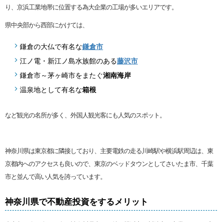
り、京浜工業地帯に位置する為大企業の工場が多いエリアです。
県中央部から西部にかけては、
鎌倉の大仏で有名な
鎌倉市
江ノ電・新江ノ島水族館のある
藤沢市
鎌倉市～茅ヶ崎市をまたぐ
湘南海岸
温泉地として有名な
箱根
など観光の名所が多く、外国人観光客にも人気のスポット。
神奈川県は東京都に隣接しており、主要電鉄の走る川崎駅や横浜駅周辺は、東
京都内へのアクセスも良いので、東京のベッドタウンとしてさいたま市、千葉
市と並んで高い人気を誇っています。
神奈川県で不動産投資をするメリット