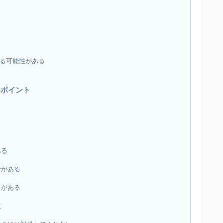
る可能性がある
いポイント
ある
合がある
とがある
意