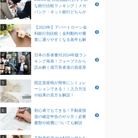
な銀行比較ランキング｜メガ
バンク・ネット銀行どちらが
おすすめ？
【2023年】アパートローン金
3
利銀行別比較｜金利動向や審
査に通りやすくなる条件も解
説
日本の長者番付2024年版ラン
4
キング発表！フォーブスから
読み解く億万長者達の資産形
成とは？
固定資産税が簡単にシミュレ
5
ーションできる！｜入力方法
や結果の見方を解説！
初心者でもできる！不動産投
6
資の確定申告のやり方｜必要
書類や経費についても解説