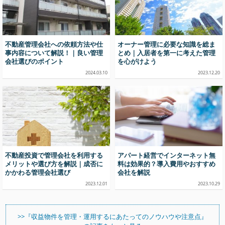
不動産管理会社への依頼方法や仕
オーナー管理に必要な知識を総ま
事内容について解説！｜良い管理
とめ｜入居者を第一に考えた管理
会社選びのポイント
を心がけよう
2024.03.10
2023.12.20
不動産投資で管理会社を利用する
アパート経営でインターネット無
メリットや選び方を解説｜成否に
料は効果的？導入費用やおすすめ
かかわる管理会社選び
会社を解説
2023.12.01
2023.10.29
>>『収益物件を管理・運用するにあたってのノウハウや注意点』