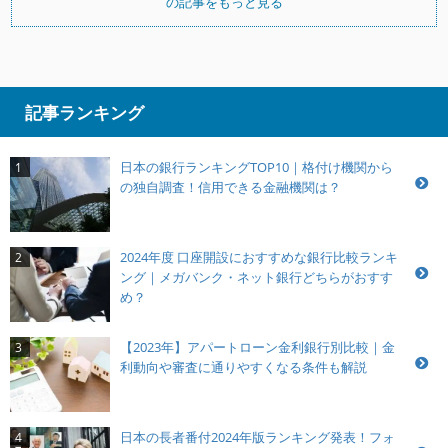
の記事をもっと見る
記事ランキング
日本の銀行ランキングTOP10｜格付け機関から
1
の独自調査！信用できる金融機関は？
2024年度 口座開設におすすめな銀行比較ランキ
2
ング｜メガバンク・ネット銀行どちらがおすす
め？
【2023年】アパートローン金利銀行別比較｜金
3
利動向や審査に通りやすくなる条件も解説
日本の長者番付2024年版ランキング発表！フォ
4