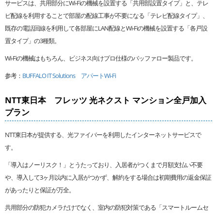
サービスは、共用部分にWi-Fiの機械を設置する「共用部設置タイプ」と、テレ
ビ配線を利用することで部屋の配線工事が不要になる「テレビ配線タイプ」、
既存の電話回線を利用して各部屋にLAN配線とWi-Fiの機械を設置する「各戸設
置タイプ」の3種類。
Wi-Fiの機械はもちろん、ビジネス向けプロ仕様のバッファロー製品です。
参考：
BUFFALO IT Solutions アパートWi-Fi
NTT東日本 フレッツ 光ネクスト マンション全戸加入
プラン
NTT東日本が提供する、光ファイバーを利用したインターネットサービスで
す。
「導入はノーリスク！」とうたっており、入居者がつくまで月額支払い不要
や、導入して3ヶ月以内に入居がつかず、解約をする場合は初期費用の返金保証
があったりと保証が万全。
共用部分の防犯カメラだけでなく、室内の防犯対策である「スマートルームセ