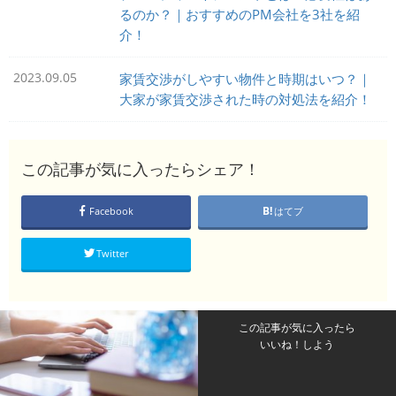
るのか？｜おすすめのPM会社を3社を紹
介！
2023.09.05
家賃交渉がしやすい物件と時期はいつ？｜
大家が家賃交渉された時の対処法を紹介！
この記事が気に入ったらシェア！
Facebook
はてブ
Twitter
この記事が気に入ったら
いいね！しよう