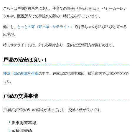
こちらは戸塚区役所内にあり、子育ての情報が得られるほか、ベビーカーレン
タルや、区役所内での手続きの際の一時託児を行っています。
他にも、
とっとの芽（東戸塚・サテライト）
では赤ちゃんがのびのびと遊べる
広場が。
特にサテライトには、外に砂場があり、室内と室外両方が楽しめます。
戸塚の治安は良い！
神奈川県の犯罪発生率
の中で、戸塚は57地域中30位、横浜市内では18区中9位で
した。
戸塚の交通事情
戸塚駅は下記の5つの路線が通っており、交通の便が良いです。
JR東海道本線
JR横須賀線