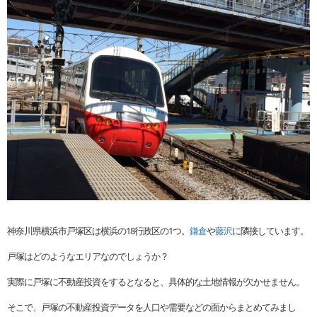
神奈川県横浜市戸塚区は横浜の18行政区の1つ。
鎌倉
や
藤沢
に隣接しています。
戸塚はどのようなエリアなのでしょうか？
実際に戸塚に不動産投資をするとなると、具体的な土地情報が欠かせません。
そこで、戸塚の不動産投資データを人口や需要などの面からまとめてみまし