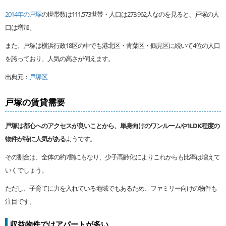
2014年の戸塚
の世帯数は111,573世帯・人口は273,962人なのを見ると、戸塚の人
口は増加。
また、戸塚は横浜行政18区の中でも港北区・青葉区・鶴見区に続いて4位の人口
を誇っており、人気の高さが伺えます。
出典元：
戸塚区
戸塚の賃貸需要
戸塚は都心へのアクセスが良いことから、単身向けのワンルームや1LDK程度の
物件が特に人気がある
ようです。
その割合は、全体の約7割にもなり、少子高齢化によりこれからも比率は増えて
いくでしょう。
ただし、子育てに力を入れている地域でもあるため、ファミリー向けの物件も
注目です。
収益物件ではアパートが多い