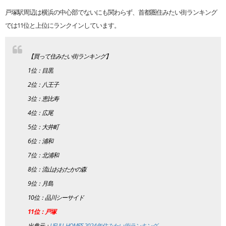
戸塚駅周辺は横浜の中心部でないにも関わらず、首都圏住みたい街ランキング
では11位と上位にランクインしています。
【買って住みたい街ランキング】
1位：目黒
2位：八王子
3位：恵比寿
4位：広尾
5位：大井町
6位：浦和
7位：北浦和
8位：流山おおたかの森
9位：月島
10位：品川シーサイド
11位：戸塚
出典元：
LIFULL HOME’S 2024年住みたい街ランキング