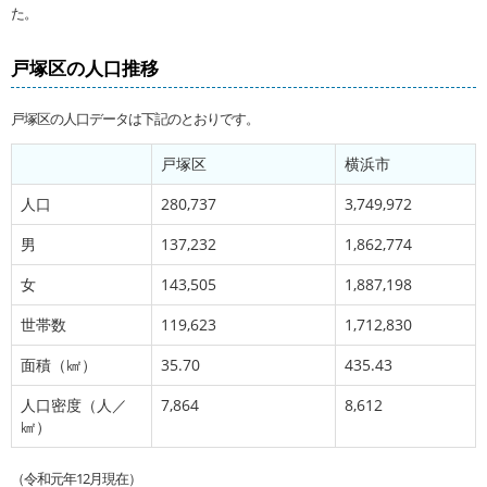
た。
戸塚区の人口推移
戸塚区の人口データは下記のとおりです。
戸塚区
横浜市
人口
280,737
3,749,972
男
137,232
1,862,774
女
143,505
1,887,198
世帯数
119,623
1,712,830
面積（㎢）
35.70
435.43
人口密度（人／
7,864
8,612
㎢）
（令和元年12月現在）