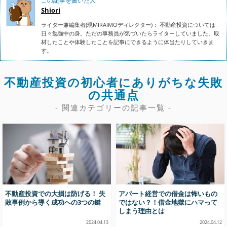
この記事を書いた人
Shiori
ライター兼編集者(現MIRAIMOディレクター)： 不動産投資については
日々勉強中の身。ただの事務員が気づいたらライターしていました。取
材したことや体験したことを記事にできるように体当たりしていきま
す。
不動産投資の初心者にありがちな失敗
の共通点
- 関連カテゴリーの記事一覧 -
不動産投資での大損は防げる！ 失
アパート経営での借金は怖いもの
敗事例から導く成功への3つの鍵
ではない？！借金地獄にハマって
しまう理由とは
2024.04.13
2024.04.12