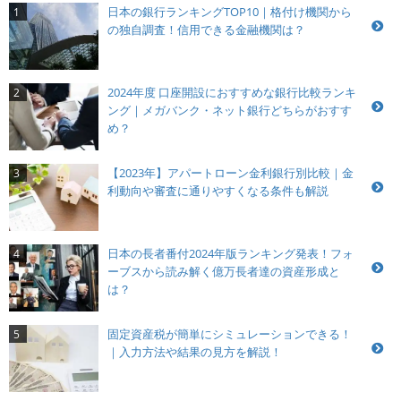
日本の銀行ランキングTOP10｜格付け機関から
1
の独自調査！信用できる金融機関は？
2024年度 口座開設におすすめな銀行比較ランキ
2
ング｜メガバンク・ネット銀行どちらがおすす
め？
【2023年】アパートローン金利銀行別比較｜金
3
利動向や審査に通りやすくなる条件も解説
日本の長者番付2024年版ランキング発表！フォ
4
ーブスから読み解く億万長者達の資産形成と
は？
固定資産税が簡単にシミュレーションできる！
5
｜入力方法や結果の見方を解説！