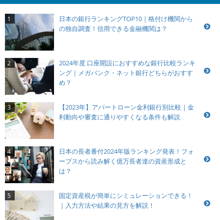
日本の銀行ランキングTOP10｜格付け機関から
1
の独自調査！信用できる金融機関は？
2024年度 口座開設におすすめな銀行比較ランキ
2
ング｜メガバンク・ネット銀行どちらがおすす
め？
【2023年】アパートローン金利銀行別比較｜金
3
利動向や審査に通りやすくなる条件も解説
日本の長者番付2024年版ランキング発表！フォ
4
ーブスから読み解く億万長者達の資産形成と
は？
固定資産税が簡単にシミュレーションできる！
5
｜入力方法や結果の見方を解説！