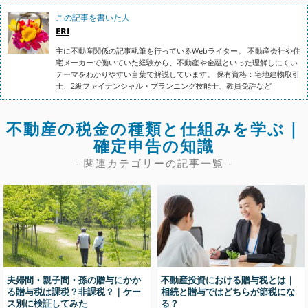
この記事を書いた人
ERI
主に不動産関係の記事執筆を行っているWebライター。 不動産会社や住
宅メーカーで働いていた経験から、不動産や金融といった理解しにくい
テーマをわかりやすい言葉で解説しています。 保有資格：宅地建物取引
士、2級ファイナンシャル・プランニング技能士、教員免許など
不動産の税金の種類と仕組みを学ぶ｜
確定申告の知識
- 関連カテゴリーの記事一覧 -
夫婦間・親子間・孫の贈与にかか
不動産投資における贈与税とは｜
る贈与税は課税？非課税？｜ケー
相続と贈与ではどちらが節税にな
ス別に検証してみた
る？