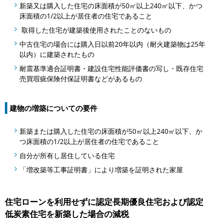
新築又は購入した住宅の床面積が50㎡以上240㎡以下、かつ
床面積の1/2以上が居住者の住宅であること
取得した住宅が建築後使用されたことのないもの
中古住宅の場合には購入日以前20年以内（耐火建築物は25年
以内）に建築されたもの
耐震基準適合証明書・建設住宅性能評価書の写し・既存住宅
売買瑕疵保険付保証明書などがあるもの
建物の増築についての要件
新築または購入した住宅の床面積が50㎡以上240㎡以下、か
つ床面積の1/2以上が居住者の住宅であること
自分が所有し居住している住宅
「増改築等工事証明書」により増築を証明された家屋
住宅ローンを利用せずに認定長期優良住宅および認定
低炭素住宅を新築した場合の減税