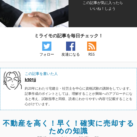
この記事が気に入ったら
いいね！しよう
ミライモの記事を毎日チェック！
フォロー
友達になる
RSS
この記事を書いた人
k501jj
約20年にわたり宅建士・社労士を中心に資格試験の講師をしています。
記事作成のポイントとしては、理解することが興味へのアプローチにな
ると考え、試験指導と同様、読者にわかりやすい内容で記載することを
心がけています。
不動産を高く！早く！確実に売却する
ための知識