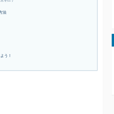
注意を払う
方法
けよう！