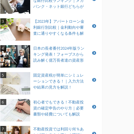
な銀行比較ランキング｜メガ
バンク・ネット銀行どちらが
おすすめ？
【2023年】アパートローン金
3
利銀行別比較｜金利動向や審
査に通りやすくなる条件も解
説
日本の長者番付2024年版ラン
4
キング発表！フォーブスから
読み解く億万長者達の資産形
成とは？
固定資産税が簡単にシミュレ
5
ーションできる！｜入力方法
や結果の見方を解説！
初心者でもできる！不動産投
6
資の確定申告のやり方｜必要
書類や経費についても解説
不動産投資では利回り何％あ
7