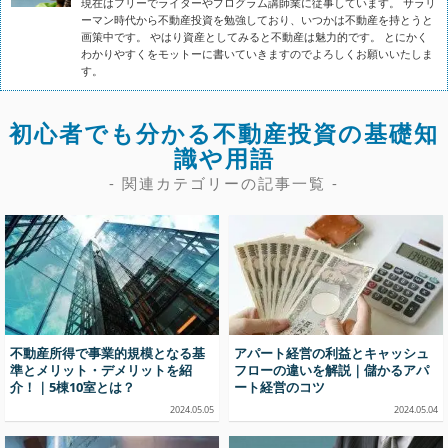
現在はフリーでライターやプログラム講師業に従事しています。 サラリ
ーマン時代から不動産投資を勉強しており、いつかは不動産を持とうと
画策中です。 やはり資産としてみると不動産は魅力的です。 とにかく
わかりやすくをモットーに書いていきますのでよろしくお願いいたしま
す。
初心者でも分かる不動産投資の基礎知
識や用語
- 関連カテゴリーの記事一覧 -
不動産所得で事業的規模となる基
アパート経営の利益とキャッシュ
準とメリット・デメリットを紹
フローの違いを解説｜儲かるアパ
介！｜5棟10室とは？
ート経営のコツ
2024.05.05
2024.05.04