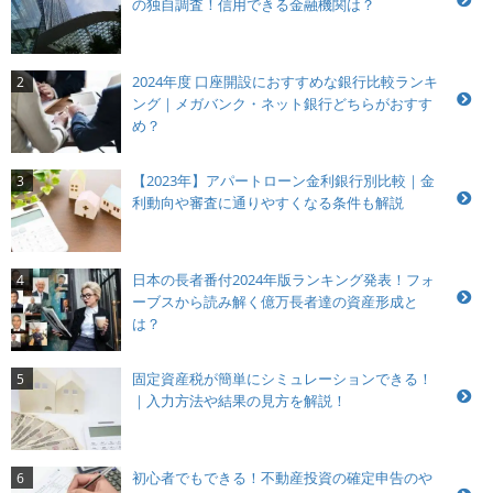
の独自調査！信用できる金融機関は？
2024年度 口座開設におすすめな銀行比較ランキ
2
ング｜メガバンク・ネット銀行どちらがおすす
め？
【2023年】アパートローン金利銀行別比較｜金
3
利動向や審査に通りやすくなる条件も解説
日本の長者番付2024年版ランキング発表！フォ
4
ーブスから読み解く億万長者達の資産形成と
は？
固定資産税が簡単にシミュレーションできる！
5
｜入力方法や結果の見方を解説！
初心者でもできる！不動産投資の確定申告のや
6