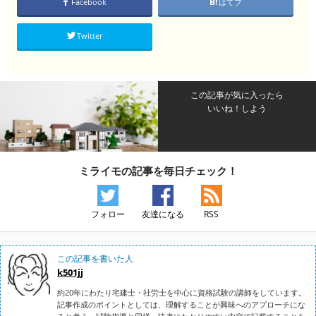
Facebook
はてブ
Twitter
この記事が気に入ったら
いいね！しよう
ミライモの記事を毎日チェック！
フォロー
友達になる
RSS
この記事を書いた人
k501jj
約20年にわたり宅建士・社労士を中心に資格試験の講師をしています。
記事作成のポイントとしては、理解することが興味へのアプローチにな