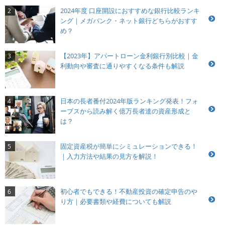
2024年度 口座開設におすすめな銀行比較ランキ
2
ング｜メガバンク・ネット銀行どちらがおすす
め？
【2023年】アパートローン金利銀行別比較｜金
3
利動向や審査に通りやすくなる条件も解説
日本の長者番付2024年版ランキング発表！フォ
4
ーブスから読み解く億万長者達の資産形成と
は？
固定資産税が簡単にシミュレーションできる！
5
｜入力方法や結果の見方を解説！
初心者でもできる！不動産投資の確定申告のや
6
り方｜必要書類や経費についても解説