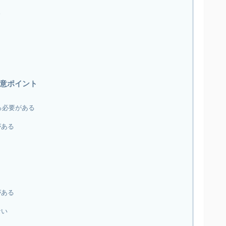
ス
意ポイント
る必要がある
がある
がある
ない