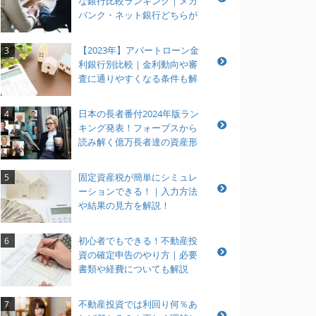
な銀行比較ランキング｜メガ
バンク・ネット銀行どちらが
おすすめ？
【2023年】アパートローン金
3
利銀行別比較｜金利動向や審
査に通りやすくなる条件も解
説
日本の長者番付2024年版ラン
4
キング発表！フォーブスから
読み解く億万長者達の資産形
成とは？
固定資産税が簡単にシミュレ
5
ーションできる！｜入力方法
や結果の見方を解説！
初心者でもできる！不動産投
6
資の確定申告のやり方｜必要
書類や経費についても解説
不動産投資では利回り何％あ
7