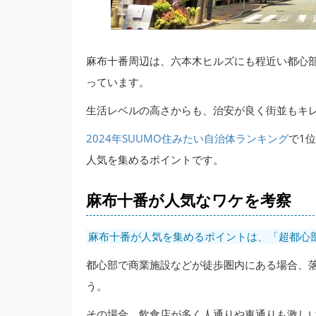
麻布十番周辺は、六本木ヒルズにも程近い都心
っています。
生活レベルの高さからも、治安が良く街並もキ
2024年SUUMO住みたい自治体ランキング
で1
人気を集めるポイントです。
麻布十番が人気なワケを考察
麻布十番が人気を集めるポイントは、「超都心
都心部で商業施設などが徒歩圏内にある場合、
う。
その場合、飲食店が多く人通りや車通りも激し