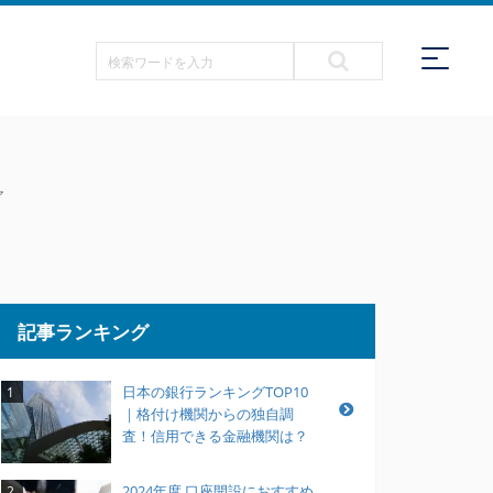
ア
記事ランキング
日本の銀行ランキングTOP10
1
｜格付け機関からの独自調
査！信用できる金融機関は？
2024年度 口座開設におすすめ
2