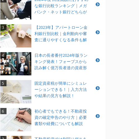
な銀行比較ランキング｜メガ
バンク・ネット銀行どちらが
おすすめ？
【2023年】アパートローン金
3
利銀行別比較｜金利動向や審
査に通りやすくなる条件も解
説
日本の長者番付2024年版ラン
4
キング発表！フォーブスから
読み解く億万長者達の資産形
成とは？
固定資産税が簡単にシミュレ
5
ーションできる！｜入力方法
や結果の見方を解説！
初心者でもできる！不動産投
6
資の確定申告のやり方｜必要
書類や経費についても解説