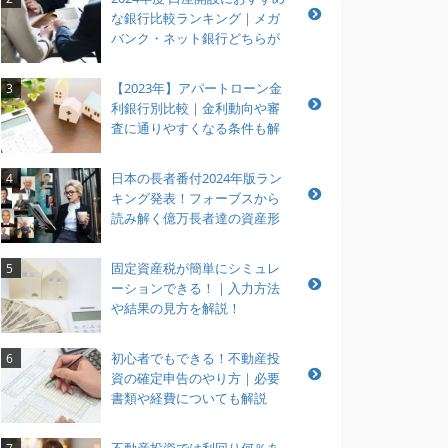
な銀行比較ランキング｜メガ
バンク・ネット銀行どちらが
おすすめ？
【2023年】アパートローン金
3
利銀行別比較｜金利動向や審
査に通りやすくなる条件も解
説
日本の長者番付2024年版ラン
4
キング発表！フォーブスから
読み解く億万長者達の資産形
成とは？
固定資産税が簡単にシミュレ
5
ーションできる！｜入力方法
や結果の見方を解説！
初心者でもできる！不動産投
6
資の確定申告のやり方｜必要
書類や経費についても解説