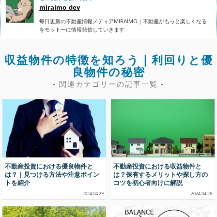
miraimo_dev
毎日更新の不動産情報メディアMIRAIMO｜不動産がもっと楽しくなる
をモットーに情報発信していきます
収益物件の特徴を知ろう｜利回りと優
良物件の秘密
- 関連カテゴリーの記事一覧 -
不動産投資における優良物件と
不動産投資における収益物件と
は？｜見つける方法や注意ポイン
は？保有するメリットや探し方の
トを紹介
コツを初心者向けに解説
2024.04.29
2024.04.26