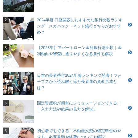
2024年度 口座開設におすすめな銀行比較ランキ
2
ング｜メガバンク・ネット銀行どちらがおすす
め？
【2023年】アパートローン金利銀行別比較｜金
3
利動向や審査に通りやすくなる条件も解説
日本の長者番付2024年版ランキング発表！フォ
4
ーブスから読み解く億万長者達の資産形成と
は？
固定資産税が簡単にシミュレーションできる！
5
｜入力方法や結果の見方を解説！
初心者でもできる！不動産投資の確定申告のや
6
り方｜必要書類や経費についても解説