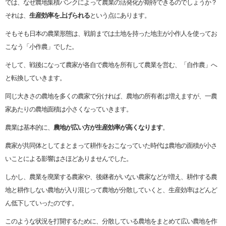
では、なぜ農地集積バンクによって農業の活発化が期待できるのでしょうか？
それは、
生産効率を上げられる
という点にあります。
そもそも日本の農業形態は、戦前までは土地を持った地主が小作人を使ってお
こなう「小作農」でした。
そして、戦後になって農家が各自で農地を所有して農業を営む、「自作農」へ
と転換していきます。
同じ大きさの農地を多くの農家で分ければ、農地の所有者は増えますが、一農
家あたりの農地面積は小さくなっていきます。
農業は基本的に、
農地が広い方が生産効率が高くなります
。
農家が共同体としてまとまって耕作をおこなっていた時代は農地の面積が小さ
いことによる影響はさほどありませんでした。
しかし、農業を廃業する農家や、後継者がいない農家などが増え、耕作する農
地と耕作しない農地が入り混じって農地が分散していくと、生産効率はどんど
ん低下していったのです。
このような状況を打開するために、分散している農地をまとめて広い農地を作