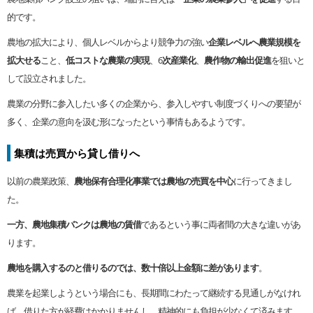
的です。
農地の拡大により、個人レベルからより競争力の強い
企業レベルへ農業規模を
拡大せる
こと、
低コストな農業の実現
、6
次産業化
、
農作物の輸出促進
を狙いと
して設立されました。
農業の分野に参入したい多くの企業から、参入しやすい制度づくりへの要望が
多く、企業の意向を汲む形になったという事情もあるようです。
集積は売買から貸し借りへ
以前の農業政策、
農地保有合理化事業では農地の売買を中心
に行ってきまし
た。
一方、農地集積バンクは農地の賃借
であるという事に両者間の大きな違いがあ
ります。
農地を購入するのと借りるのでは、数十倍以上金額に差があります
。
農業を起業しようという場合にも、長期間にわたって継続する見通しがなけれ
ば、借りた方が経費はかかりませんし、精神的にも負担が少なくて済みます。