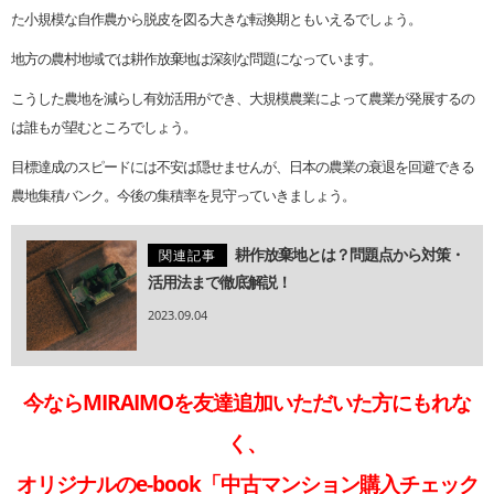
た小規模な自作農から脱皮を図る大きな転換期ともいえるでしょう。
地方の農村地域では耕作放棄地は深刻な問題になっています。
こうした農地を減らし有効活用ができ、大規模農業によって農業が発展するの
は誰もが望むところでしょう。
目標達成のスピードには不安は隠せませんが、日本の農業の衰退を回避できる
農地集積バンク。今後の集積率を見守っていきましょう。
耕作放棄地とは？問題点から対策・
関連記事
活用法まで徹底解説！
2023.09.04
今ならMIRAIMOを友達追加いただいた方にもれな
く、
オリジナルのe-book「中古マンション購入チェック