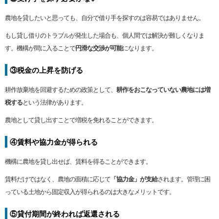
農地を貸したいと思っても、自分で借り手を探すのは容易ではありません。
もし貸し借りのトラブルが発生した場合も、個人間では解決が難しくなりま
す。機構が間に入ることで
円滑な交渉が可能
になります。
③税金の上昇を防げる
耕作放棄地を回避するための政策として、
耕作をおこなっていない農地には増
税する
という法律があります。
農地として貸し出すことで増税を免れることができます。
④賃料や協力金が得られる
機構に農地を貸し出せば、賃料を得ることができます。
賃料だけではなく、農地の面積に応じて
「協力金」が支給
されます。管理に困
っている土地から固定収入が得られるのは大きなメリットです。
⑤貸付期間が終われば返還される