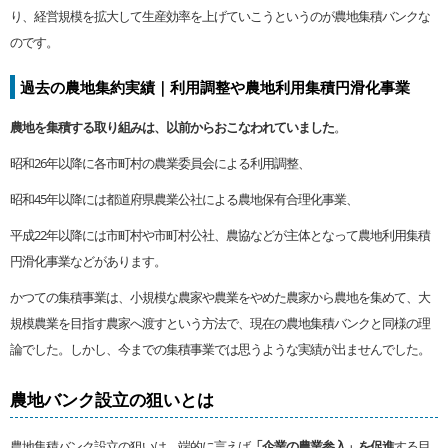
り、経営規模を拡大して生産効率を上げていこうというのが農地集積バンクな
のです。
過去の農地集約実績｜利用調整や農地利用集積円滑化事業
農地を集積する取り組みは、以前からおこなわれていました
。
昭和26年以降に各市町村の農業委員会による利用調整、
昭和45年以降には都道府県農業公社による農地保有合理化事業、
平成22年以降には市町村や市町村公社、農協などが主体となって農地利用集積
円滑化事業などがあります。
かつての集積事業は、小規模な農家や農業をやめた農家から農地を集めて、大
規模農業を目指す農家へ渡すという方法で、現在の農地集積バンクと同様の理
論でした。しかし、今までの集積事業では思うような実績が出ませんでした。
農地バンク設立の狙いとは
農地集積バンク設立の狙いは、端的に言えば
「企業の農業参入」を促進
する目