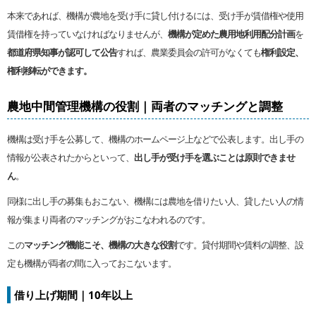
本来であれば、機構が農地を受け手に貸し付けるには、受け手が賃借権や使用
賃借権を持っていなければなりませんが、
機構が定めた農用地利用配分計画
を
都道府県知事が認可して公告
すれば、農業委員会の許可がなくても
権利設定、
権利移転ができます。
農地中間管理機構の役割｜両者のマッチングと調整
機構は受け手を公募して、機構のホームページ上などで公表します。出し手の
情報が公表されたからといって、
出し手が受け手を選ぶことは原則できませ
ん
。
同様に出し手の募集もおこない、機構には農地を借りたい人、貸したい人の情
報が集まり両者のマッチングがおこなわれるのです。
この
マッチング機能こそ、機構の大きな役割
です。貸付期間や賃料の調整、設
定も機構が両者の間に入っておこないます。
借り上げ期間｜10年以上