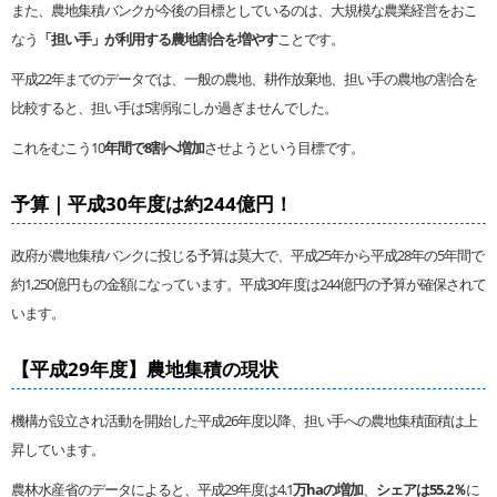
また、農地集積バンクが今後の目標としているのは、大規模な農業経営をおこ
なう
「担い手」が利用する農地割合を増やす
ことです。
平成22年までのデータでは、一般の農地、耕作放棄地、担い手の農地の割合を
比較すると、担い手は5割弱にしか過ぎませんでした。
これをむこう10
年間で8割へ増加
させようという目標です。
予算｜平成30年度は約244億円！
政府が農地集積バンクに投じる予算は莫大で、平成25年から平成28年の5年間で
約1,250億円もの金額になっています。平成30年度は244億円の予算が確保されて
います。
【平成29年度】農地集積の現状
機構が設立され活動を開始した平成26年度以降、担い手への農地集積面積は上
昇しています。
農林水産省のデータによると、平成29年度は4.1
万haの増加
、
シェアは55.2％
に