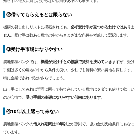
知らずの他人に貸したがらない傾向があるのも事実です。
②借りてもらえるとは限らない
機構の貸し出しリストに掲載されても、
必ず受け手が見つかるわけではありま
せん
。受け手は数ある農地の中からさまざまな条件を考慮して選択します。
③受け手市場になりやすい
農地集積バンクでは、
機構が受け手との協議で賃料を決めていきます
が、受け
手側は多くの農地の中から条件の良い、少しでも賃料の安い農地を探します。
特に企業であればなおさらでしょう。
出し手にしてみれば管理に困って持て余している農地はタダでも借りて欲しい
のが心情で、
受け手側の主導になりやすい傾向にあります
。
④10年以上返って来ない
農地集積バンクの
借入れ期間は10年以上
が原則で、協力金の支給条件にもなっ
ています。