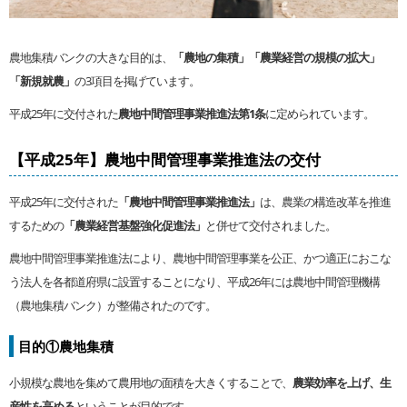
農地集積バンクの大きな目的は、
「農地の集積」
「農業経営の規模の拡大」
「新規就農」
の3項目を掲げています。
平成25年に交付された
農地中間管理事業推進法第1条
に定められています。
【平成25年】農地中間管理事業推進法の交付
平成25年に交付された
「農地中間管理事業推進法」
は、農業の構造改革を推進
するための
「農業経営基盤強化促進法」
と併せて交付されました。
農地中間管理事業推進法により、農地中間管理事業を公正、かつ適正におこな
う法人を各都道府県に設置することになり、平成26年には農地中間管理機構
（農地集積バンク）が整備されたのです。
目的①農地集積
小規模な農地を集めて農用地の面積を大きくすることで、
農業効率を上げ、生
産性を高める
ということが目的です。