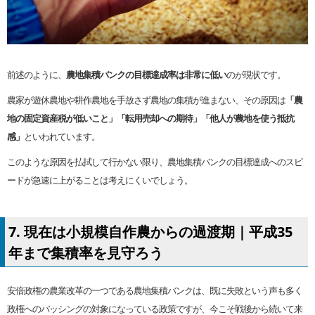
前述のように、
農地集積バンクの目標達成率は非常に低い
のが現状です。
農家が遊休農地や耕作農地を手放さず農地の集積が進まない、その原因は
「農
地の固定資産税が低いこと」「転用売却への期待」「他人が農地を使う抵抗
感」
といわれています。
このような原因を払拭して行かない限り、農地集積バンクの目標達成へのスピ
ードが急速に上がることは考えにくいでしょう。
7. 現在は小規模自作農からの過渡期｜平成35
年まで集積率を見守ろう
安倍政権の農業改革の一つである農地集積バンクは、既に失敗という声も多く
政権へのバッシングの対象になっている政策ですが、今こそ戦後から続いて来