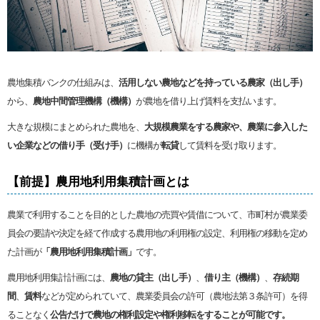
農地集積バンクの仕組みは、
活用しない農地などを持っている農家（出し手）
から、
農地中間管理機構（機構）
が農地を借り上げ賃料を支払います。
大きな規模にまとめられた農地を、
大規模農業をする農家や、農業に参入した
い企業などの借り手（受け手）
に機構が
転貸
して賃料を受け取ります。
【前提】農用地利用集積計画とは
農業で利用することを目的とした農地の売買や賃借について、市町村が農業委
員会の要請や決定を経て作成する農用地の利用権の設定、利用権の移動を定め
た計画が
「農用地利用集積計画」
です。
農用地利用集計計画には、
農地の貸主（出し手）
、
借り主（機構）
、
存続期
間
、
賃料
などが定められていて、農業委員会の許可（農地法第３条許可）を得
ることなく
公告だけで農地の権利設定や権利移転をすることが可能です。