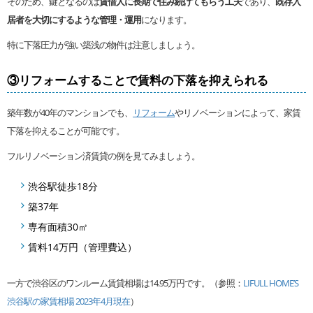
そのため、鍵となるのは
賃借人に長期で住み続けてもらう工夫
であり、
既存入
居者を大切にするような管理・運用
になります。
特に下落圧力が強い築浅の物件は注意しましょう。
③リフォームすることで賃料の下落を抑えられる
築年数が40年のマンションでも、
リフォーム
やリノベーションによって、家賃
下落を抑えることが可能です。
フルリノベーション済賃貸の例を見てみましょう。
渋谷駅徒歩18分
築37年
専有面積30㎡
賃料14万円（管理費込）
一方で渋谷区のワンルーム賃貸相場は14.95万円です。（参照：
LIFULL HOME’S
渋谷駅の家賃相場 2023年4月現在
）