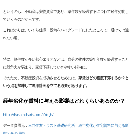
というのも、不動産は実物資産であり、築年数が経過するにつれて経年劣化し
ていくものだからです。
こればかりは、いくら仕様・設備をハイグレードにしたところで、避けては通
れない道。
特に、物件数が多い都心エリアなどは、自分の物件の築年年数が経過するごと
に競争力が弱まり、家賃下落していきやすい傾向に。
そのため、不動産投資を成功させるためには、
家賃はどの程度下落するか？と
いう点を加味して運用計画を立てる必要があります。
経年劣化が賃料に与える影響はどれくらいあるのか？
https://live.amcharts.com/xYmJh/
データ参照元：
三井住友トラスト基礎研究所 経年劣化が住宅賃料に与える影
響とその理由