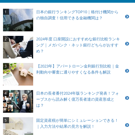
日本の銀行ランキングTOP10｜格付け機関から
1
の独自調査！信用できる金融機関は？
2024年度 口座開設におすすめな銀行比較ランキ
2
ング｜メガバンク・ネット銀行どちらがおすす
め？
【2023年】アパートローン金利銀行別比較｜金
3
利動向や審査に通りやすくなる条件も解説
日本の長者番付2024年版ランキング発表！フォ
4
ーブスから読み解く億万長者達の資産形成と
は？
固定資産税が簡単にシミュレーションできる！
5
｜入力方法や結果の見方を解説！