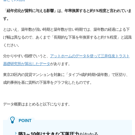
「
経年劣化が賃料に与える影響」は、年率換算すると約1％程度と言われていま
す。
とはいえ、築年数が浅い時期と築年数が古い時期では、築年数の経過による下
げ幅は異なるので、あくまで「長期的な下落を年換算すると約1％程度」と認識
ください。
分かりやすい指標でいうと、
アットホームのデータを使って三井住友トラスト
基礎研究所が算出したデータ
があります。
東京23区内の賃貸マンションを対象に「タイプ×成約時期×築年数」で区切り、
成約事例を基に賃料の下落率をグラフ化したものです。
データ概要はまとめると以下になります。
築3～10年は大きな下落圧力
がかかる