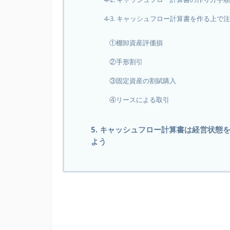
4-3. キャッシュフロー計算書を作る上で
①棚卸資産評価損
②手形割引
③固定資産の割賦購入
④リースによる取引
5. キャッシュフロー計算書は経営状
よう