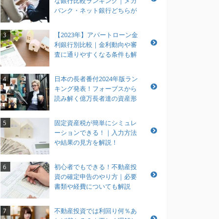
な銀行比較ランキング｜メガ
バンク・ネット銀行どちらが
おすすめ？
【2023年】アパートローン金
3
利銀行別比較｜金利動向や審
査に通りやすくなる条件も解
説
日本の長者番付2024年版ラン
4
キング発表！フォーブスから
読み解く億万長者達の資産形
成とは？
固定資産税が簡単にシミュレ
5
ーションできる！｜入力方法
や結果の見方を解説！
初心者でもできる！不動産投
6
資の確定申告のやり方｜必要
書類や経費についても解説
不動産投資では利回り何％あ
7