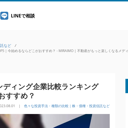
LINEで相談
託など
/
5｜今始めるならどこがおすすめ？ - MIRAIMO | 不動産がもっと楽しくなるメデ
レンディング企業比較ランキング
がおすすめ？
023.08.01 |
色々な投資手法・種類の比較｜株・債権・投資信託など