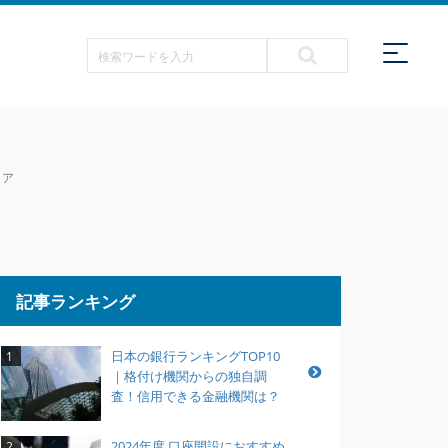
ィア
記事ランキング
日本の銀行ランキングTOP10
1
｜格付け機関からの独自調
査！信用できる金融機関は？
2024年度 口座開設におすすめ
2