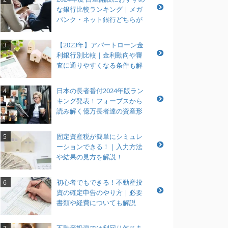
な銀行比較ランキング｜メガ
バンク・ネット銀行どちらが
おすすめ？
【2023年】アパートローン金
3
利銀行別比較｜金利動向や審
査に通りやすくなる条件も解
説
日本の長者番付2024年版ラン
4
キング発表！フォーブスから
読み解く億万長者達の資産形
成とは？
固定資産税が簡単にシミュレ
5
ーションできる！｜入力方法
や結果の見方を解説！
初心者でもできる！不動産投
6
資の確定申告のやり方｜必要
書類や経費についても解説