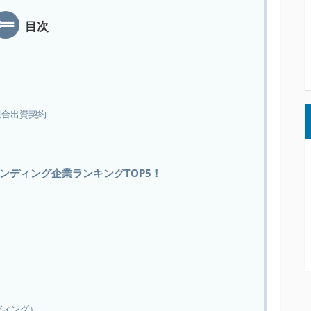
目次
組合出資契約
レンディング企業ランキングTOP5！
）
ンディング）