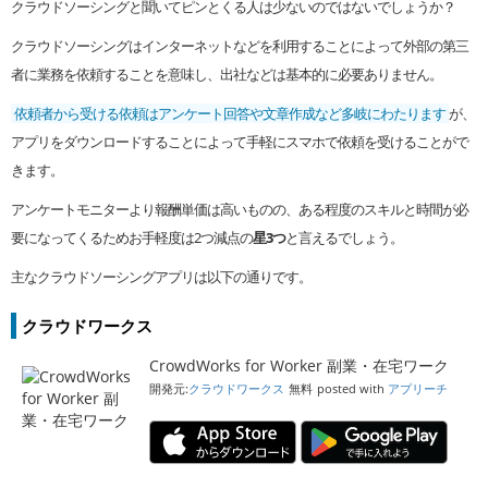
クラウドソーシングと聞いてピンとくる人は少ないのではないでしょうか？
クラウドソーシングはインターネットなどを利用することによって外部の第三
者に業務を依頼することを意味し、出社などは基本的に必要ありません。
依頼者から受ける依頼はアンケート回答や文章作成など多岐にわたります
が、
アプリをダウンロードすることによって手軽にスマホで依頼を受けることがで
きます。
アンケートモニターより報酬単価は高いものの、ある程度のスキルと時間が必
要になってくるためお手軽度は2つ減点の
星3つ
と言えるでしょう。
主なクラウドソーシングアプリは以下の通りです。
クラウドワークス
CrowdWorks for Worker 副業・在宅ワーク
開発元:
クラウドワークス
無料
posted with
アプリーチ