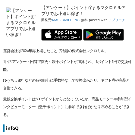
【アンケート】ポイント貯まるマクロミルア
プリでお小遣い稼ぎ！
開発元:
MACROMILL, INC.
無料
posted with
アプリーチ
運営会社は2024年再上場したことで話題の株式会社マクロミル。
1回のアンケート回答で数円～数十ポイントが加算され、1ポイント1円で交換可
能。
ゆうちょ銀行などの各種銀行に手数料なしで交換出来たり、ギフト券や商品と
交換できる。
最低交換ポイントは500ポイントからとなっているが、商品モニターや参加型イ
ンタビューモニター（数千ポイント）に参加できればかなり貯めることができ
る。
infoQ