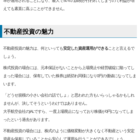
率が適用されることになり、最大で50％の課税が行われてしまうので利益が増
えても素直に喜ぶことができません。
不動産投資の魅力
不動産投資の魅力は、何といっても
安定した資産運用ができる
ことと言えるで
しょう。
株式投資の場合には、元本保証がないことから上場廃止や経営破綻に陥ってし
まった場合には、保有していた株券は紙切れ同様になり0円の価値になってしま
います。
「どうせ規模の小さい会社の話でしょ」と思われた方もいらっしゃるかもしれ
ませんが、決してそうというわけではありません。
大手航空会社のJALですら、一度上場廃止になっており株価が0円になってしま
ったという過去があります。
不動産投資の場合には、株式のように価格変動が大きくなく不動産という安定
資産を保有していることから安心して運用を行うことができるでしょう。