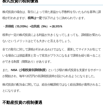
株式投資の税制優遇
株式投資の場合は、取引によって得た差益から手数料を引いたものを基準に課
税が行われますが、
税率は一定
で以下のように決められています。
・所得税（15.315%）+住民税（5%）＝20.315％
税率が一定の株式投資による利益が大きくなってしまっても、課税額が変わら
ないというメリットはとても大きいと言えるでしょう。
全ての取引に対して課税が行われるわけではなく、通算してマイナスが生じて
いる場合には損益通算と言って収支がプラスになるまで課税を繰り延べること
ができる制度（期限あり）があります。
また、
NISA（少額投資非課税制度）
という少額の株式投資を支援するサポート
が開始され、毎年120万円の非課税投資枠が設けられるようになりました。
株式投資の配当金に関しては、総合分離課税ではなく総合課税が適用されるこ
とになります。
不動産投資の税制優遇