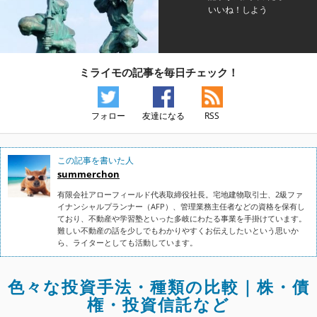
いいね！しよう
ミライモの記事を毎日チェック！
フォロー
友達になる
RSS
この記事を書いた人
summerchon
有限会社アローフィールド代表取締役社長。宅地建物取引士、2級ファ
イナンシャルプランナー（AFP）、管理業務主任者などの資格を保有し
ており、不動産や学習塾といった多岐にわたる事業を手掛けています。
難しい不動産の話を少しでもわかりやすくお伝えしたいという思いか
ら、ライターとしても活動しています。
色々な投資手法・種類の比較｜株・債
権・投資信託など