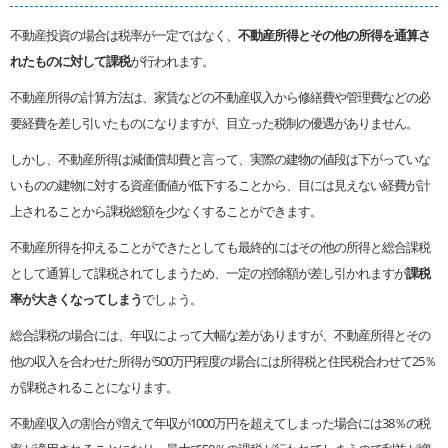
不動産投資の場合は税率が一定ではなく、
不動産所得とその他の所得を通算さ
れたものに対して課税
が行われます。
不動産所得の計算方法は、家賃などの不動産収入から修繕費や管理費などの必
要経費を差し引いたものになりますが、目立った税制の優遇がありません。
しかし、不動産所得は減価償却費と言って、実際の建物の値段は下がっていな
いものの建物に対する資産価値が低下することから、目には見えない経費が計
上されることから課税総額を少なくすることができます。
不動産所得を抑えることができたとしても最終的にはその他の所得と総合課税
として通算して課税されてしまうため、一定の控除額が差し引かれますが
課税
率が大きくなってしまう
でしょう。
総合課税の場合には、年収によって大幅な差がありますが、不動産所得とその
他の収入を合わせた所得が500万円程度の場合には所得税と住民税合わせて25％
が課税されることになります。
不動産収入の割合が増えて年収が1000万円を超えてしまった場合には38％の税