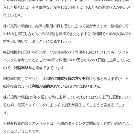
入した場合には、空き部屋などが生じない限りは年100万円の家賃収入が保証さ
れています。
株式投資の場合は、結果は取引の良し悪しによって差が出ますが、積極的に毎
日銘柄を選定しながら1％の利益を達成できたとすると10日間で不動産投資の利
益を追い抜いてしまうことになるでしょう。
毎日積極的に取引を行わず、1つの銘柄を1年間保有し続けたとしても、ソフト
バンクを参考にするとこの1年間で株価が7000円台から9500円台に上昇している
ので、
利益率35％
を達成できています。
利益率に関して言うと、
圧倒的に株式投資の方が有利
になると言えますが、不
動産投資のように
利益が確約されているわけではありません
。
株式投資の場合は1年を通して常に上昇しているわけではなく上下に変動してい
るため、売買のタイミングによっては損失が発生してしまうと言えるでしょ
う。
不動産投資の最大のメリットは、売買のタイミングに関係なく利益が確約され
ているということです。