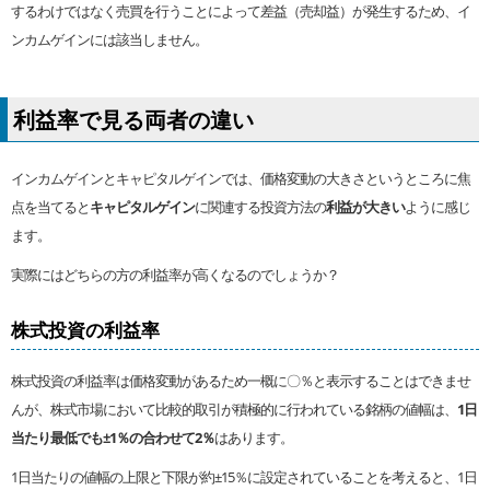
するわけではなく売買を行うことによって差益（売却益）が発生するため、イ
ンカムゲインには該当しません。
利益率で見る両者の違い
インカムゲインとキャピタルゲインでは、価格変動の大きさというところに焦
点を当てると
キャピタルゲイン
に関連する投資方法の
利益が大きい
ように感じ
ます。
実際にはどちらの方の利益率が高くなるのでしょうか？
株式投資の利益率
株式投資の利益率は価格変動があるため一概に〇％と表示することはできませ
んが、株式市場において比較的取引が積極的に行われている銘柄の値幅は、
1日
当たり最低でも±1％の合わせて2％
はあります。
1日当たりの値幅の上限と下限が約±15％に設定されていることを考えると、1日