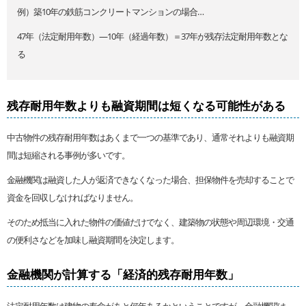
例）築10年の鉄筋コンクリートマンションの場合…
47年（法定耐用年数）―10年（経過年数）＝37年が残存法定耐用年数とな
る
残存耐用年数よりも融資期間は短くなる可能性がある
中古物件の残存耐用年数はあくまで一つの基準であり、通常それよりも融資期
間は短縮される事例が多いです。
金融機関は融資した人が返済できなくなった場合、担保物件を売却することで
資金を回収しなければなりません。
そのため抵当に入れた物件の価値だけでなく、建築物の状態や周辺環境・交通
の便利さなどを加味し融資期間を決定します。
金融機関が計算する「経済的残存耐用年数」
法定耐用年数は建物の寿命があと何年あるかということですが、金融機関は