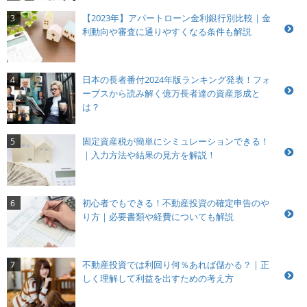
【2023年】アパートローン金利銀行別比較｜金
3
利動向や審査に通りやすくなる条件も解説
日本の長者番付2024年版ランキング発表！フォ
4
ーブスから読み解く億万長者達の資産形成と
は？
固定資産税が簡単にシミュレーションできる！
5
｜入力方法や結果の見方を解説！
初心者でもできる！不動産投資の確定申告のや
6
り方｜必要書類や経費についても解説
不動産投資では利回り何％あれば儲かる？｜正
7
しく理解して利益を出すための考え方