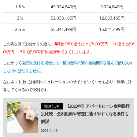
1.5％
49,024,840円
9,024,840円
2％
52,033,165円
12,033,165円
2.5％
55,041,499円
15,041,499円
この表を見てお分かりの通り、
年利が0.5％違うだけで約300万円・1％違うと約6
00万円・1.5％で約900万円の差が出てきてしまいます。
したがって
融資を受ける場合には、極力金利の安い金融機関を選んで借り入れ
しなければなりません。
なおネット上には金利シミュレーションのサイトがいくつかもあり、簡単に計
算してくれるので便利です。
【2023年】アパートローン金利銀行
関連記事
別比較｜金利動向や審査に通りやすくなる条件も
解説
2023.11.16