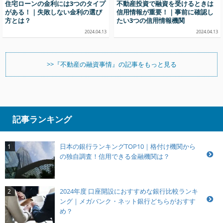
住宅ローンの金利には3つのタイプ
不動産投資で融資を受けるときは
がある！｜失敗しない金利の選び
信用情報が重要！｜事前に確認し
方とは？
たい3つの信用情報機関
2024.04.13
2024.04.13
>>『不動産の融資事情』の記事をもっと見る
記事ランキング
日本の銀行ランキングTOP10｜格付け機関から
1
の独自調査！信用できる金融機関は？
2024年度 口座開設におすすめな銀行比較ランキ
2
ング｜メガバンク・ネット銀行どちらがおすす
め？