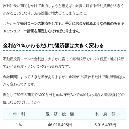
反対に長い期間をかけて返済しようと思えば、融資に対する金利負担が大きく
かかることになり、支払総額が増大してしまうことに。
したがって
毎月ローンの返済をしても、手元にお金が残るような余裕のあるキ
ャッシュフロー計画を策定しなければなりません。
金利が1％かわるだけで返済額は大きく変わる
不動産投資ローンの金利は、大まかに言って都市銀行で1～2％程度・地方銀行
で2～4％程度・ノンバンク3～9％程度です。
金融機関によって大きな差がありますが、金利が1％変わるだけで返済総額は大
きく変わってきます。
例として30年の期間で4,000万円を元金均等払いで返済した場合返済総額はどの
位になるのでしょうか？
年 利
返 済 総 額
利 息 額
1％
46,016,493円
6,016,493円