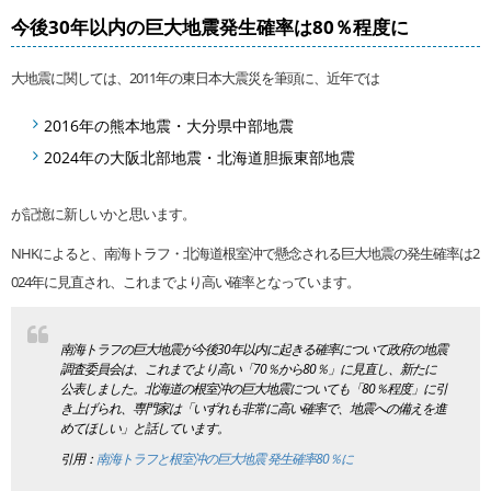
今後30年以内の巨大地震発生確率は80％程度に
大地震に関しては、2011年の東日本大震災を筆頭に、近年では
2016年の熊本地震・大分県中部地震
2024年の大阪北部地震・北海道胆振東部地震
が記憶に新しいかと思います。
NHKによると、南海トラフ・北海道根室沖で懸念される巨大地震の発生確率は2
024年に見直され、これまでより高い確率となっています。
南海トラフの巨大地震が今後30年以内に起きる確率について政府の地震
調査委員会は、これまでより高い「70％から80％」に見直し、新たに
公表しました。北海道の根室沖の巨大地震についても「80％程度」に引
き上げられ、専門家は「いずれも非常に高い確率で、地震への備えを進
めてほしい」と話しています。
引用：
南海トラフと根室沖の巨大地震 発生確率80％に