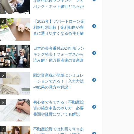
な銀行比較ランキング｜メガ
バンク・ネット銀行どちらが
おすすめ？
【2023年】アパートローン金
3
利銀行別比較｜金利動向や審
査に通りやすくなる条件も解
説
日本の長者番付2024年版ラン
4
キング発表！フォーブスから
読み解く億万長者達の資産形
成とは？
固定資産税が簡単にシミュレ
5
ーションできる！｜入力方法
や結果の見方を解説！
初心者でもできる！不動産投
6
資の確定申告のやり方｜必要
書類や経費についても解説
不動産投資では利回り何％あ
7