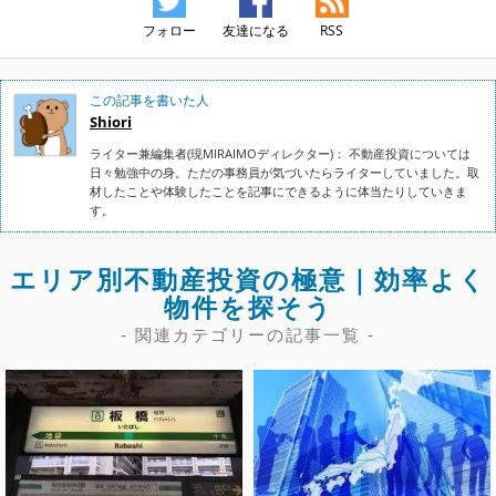
フォロー
友達になる
RSS
この記事を書いた人
Shiori
ライター兼編集者(現MIRAIMOディレクター)： 不動産投資については
日々勉強中の身。ただの事務員が気づいたらライターしていました。取
材したことや体験したことを記事にできるように体当たりしていきま
す。
エリア別不動産投資の極意｜効率よく
物件を探そう
- 関連カテゴリーの記事一覧 -