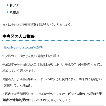
勝どき
八重洲
まずは中央区の不動産情報を読み解いていきましょう。
中央区の人口推移
https://live.amcharts.com/kxZWR/
中央区の人口推移と今後の推計は上記の通り。
平成21年から中央区の人口は右肩上がりにあり、平成40年（令和10年）までは
増加していく見込みです。
高齢者人口より生産年齢人口（15～64歳）が圧倒的に多く、将来的にも横ばい
に推移していく見込み。
23区内では千代田区に次いで人口が少ないですが、
ビジネス街の中央区は少子
高齢化の影響を受けにくいエリア
だと言えるでしょう。