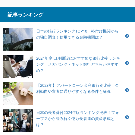
記事ランキング
日本の銀行ランキングTOP10｜格付け機関から
1
の独自調査！信用できる金融機関は？
2024年度 口座開設におすすめな銀行比較ランキ
2
ング｜メガバンク・ネット銀行どちらがおすす
め？
【2023年】アパートローン金利銀行別比較｜金
3
利動向や審査に通りやすくなる条件も解説
日本の長者番付2024年版ランキング発表！フォ
4
ーブスから読み解く億万長者達の資産形成と
は？