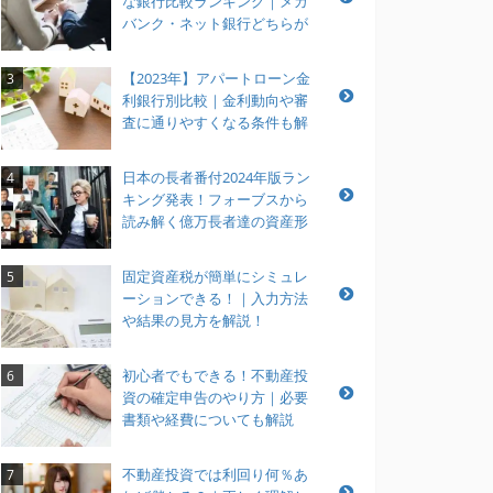
な銀行比較ランキング｜メガ
バンク・ネット銀行どちらが
おすすめ？
【2023年】アパートローン金
3
利銀行別比較｜金利動向や審
査に通りやすくなる条件も解
説
日本の長者番付2024年版ラン
4
キング発表！フォーブスから
読み解く億万長者達の資産形
成とは？
固定資産税が簡単にシミュレ
5
ーションできる！｜入力方法
や結果の見方を解説！
初心者でもできる！不動産投
6
資の確定申告のやり方｜必要
書類や経費についても解説
不動産投資では利回り何％あ
7