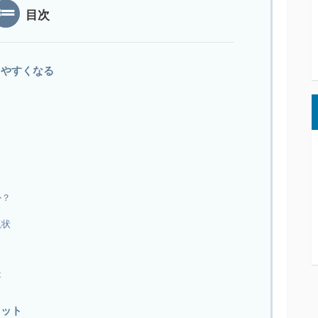
目次
しやすくなる
か？
現状
要
リット