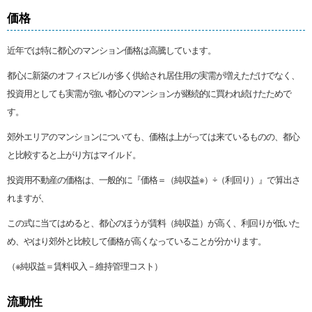
価格
近年では特に都心のマンション価格は高騰しています。
都心に新築のオフィスビルが多く供給され居住用の実需が増えただけでなく、
投資用としても実需が強い都心のマンションが継続的に買われ続けたためで
す。
郊外エリアのマンションについても、価格は上がっては来ているものの、都心
と比較すると上がり方はマイルド。
投資用不動産の価格は、一般的に『価格＝（純収益※）÷（利回り）』で算出さ
れますが、
この式に当てはめると、都心のほうが賃料（純収益）が高く、利回りが低いた
め、やはり郊外と比較して価格が高くなっていることが分かります。
（※純収益＝賃料収入－維持管理コスト）
流動性