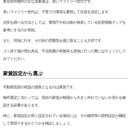
東京郊外物件の主な需要者は、若いファミリー世代です。
若いファミリー世代は、子育ての環境を重視して住居を決定します。
治安を調べる方法としては、警視庁や自治体が発表している犯罪情報マップを
参考にするのが有効。
また、現地に行き、その街の雰囲気を感じ取ることも大切です。
ゴミ捨て場の荒れ具合、不法投棄の有無等も現地に行った際にはチェックして
みてください。
家賃設定から選ぶ
不動産投資の収益の源泉となるのは家賃です。
物件選定に当たっては、現在の家賃が相場から大きく外れていないか否かを確
認する必要があります。
特に、家賃設定が高く設定されている場合には、その後同等の賃料設定が継続
して実現できるかどうかを検証しましょう。