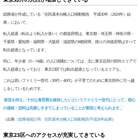
総務省が作成している「住民基本台帳人口移動報告 平成30年（2024年）結
果」において、
転入超過（転出より転入が多い）の都道府県は、東京都・埼玉県・神奈川県・
千葉県・愛知県・福岡県・大阪府・滋賀県の8都府県、残りの39道府県はすべて
転出超過となっています。
特に、年少者（0～14歳）の人口移動については、主に東京近郊の郊外エリアで
転入超過となっており、東京23区では転出超過となっているエリアも。
これは若いファミリー世代（30代～40代）が子育てのために東京郊外に引っ越
しをしているためです。
家賃を抑え、十分な養育費を確保したいというファミリー世代にとって、都心
の価格・賃料は高騰しすぎてしまっていることが要因と考えられます。
（出典：
総務省統計局 住民基本台帳人口移動報告平成30年結果
）
東京23区へのアクセスが充実してきている