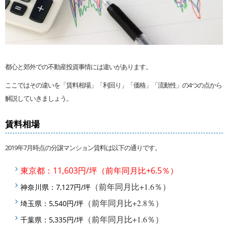
都心と郊外での不動産投資事情には違いがあります。
ここではその違いを「賃料相場」「利回り」「価格」「流動性」の4つの点から
解説していきましょう。
賃料相場
2019年7月時点の分譲マンション賃料は以下の通りです。
東京都：11,603円/坪（前年同月比+6.5％）
（前年同月比
+1.6
％）
神奈川県：7,127円/坪
（前年同月比
+2.8
％）
埼玉県：5,540円/坪
（前年同月比
+1.6
％）
千葉県：5,335円/坪