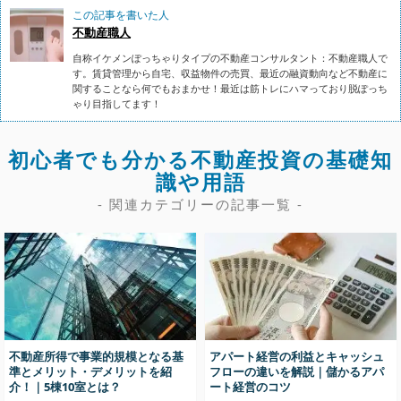
この記事を書いた人
不動産職人
自称イケメンぽっちゃりタイプの不動産コンサルタント：不動産職人で
す。賃貸管理から自宅、収益物件の売買、最近の融資動向など不動産に
関することなら何でもおまかせ！最近は筋トレにハマっており脱ぽっち
ゃり目指してます！
初心者でも分かる不動産投資の基礎知
識や用語
- 関連カテゴリーの記事一覧 -
不動産所得で事業的規模となる基
アパート経営の利益とキャッシュ
準とメリット・デメリットを紹
フローの違いを解説｜儲かるアパ
介！｜5棟10室とは？
ート経営のコツ