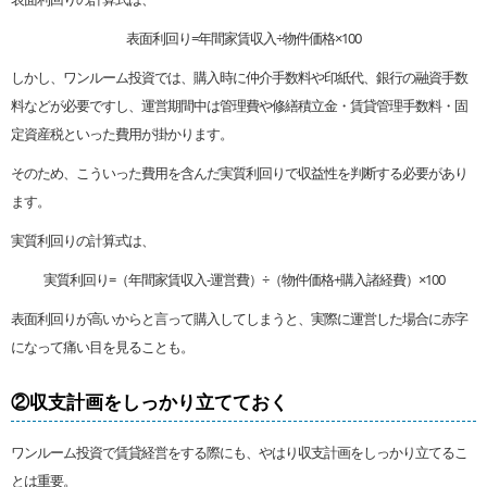
表面利回り=年間家賃収入÷物件価格×100
しかし、ワンルーム投資では、購入時に仲介手数料や印紙代、銀行の融資手数
料などが必要ですし、運営期間中は管理費や修繕積立金・賃貸管理手数料・固
定資産税といった費用が掛かります。
そのため、こういった費用を含んだ実質利回りで収益性を判断する必要があり
ます。
実質利回りの計算式は、
実質利回り=（年間家賃収入-運営費）÷（物件価格+購入諸経費）×100
表面利回りが高いからと言って購入してしまうと、実際に運営した場合に赤字
になって痛い目を見ることも。
②収支計画をしっかり立てておく
ワンルーム投資で賃貸経営をする際にも、やはり収支計画をしっかり立てるこ
とは重要。