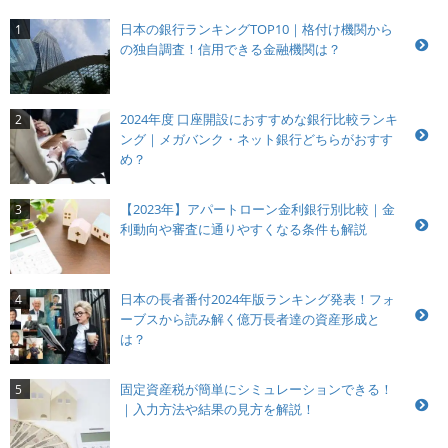
日本の銀行ランキングTOP10｜格付け機関から
1
の独自調査！信用できる金融機関は？
2024年度 口座開設におすすめな銀行比較ランキ
2
ング｜メガバンク・ネット銀行どちらがおすす
め？
【2023年】アパートローン金利銀行別比較｜金
3
利動向や審査に通りやすくなる条件も解説
日本の長者番付2024年版ランキング発表！フォ
4
ーブスから読み解く億万長者達の資産形成と
は？
固定資産税が簡単にシミュレーションできる！
5
｜入力方法や結果の見方を解説！