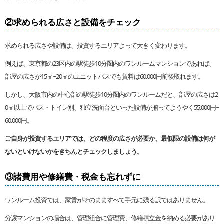
②求められる広さと設備をチェック
求められる広さや設備は、投資するエリアよって大きく変わります。
例えば、東京都の23区内の駅徒歩10分圏内のワンルームマンションであれば、
部屋の広さが15㎡~20㎡のユニットバスでも賃料は60,000円前後取れます。
しかし、大阪市内の中心部の駅徒歩10分圏内のワンルームだと、部屋の広さは2
0㎡以上でバス・トイレ別、独立洗面台といった設備が揃ってようやく55,000円~
60,000円。
ご自身が投資するエリアでは、どの程度の広さが必要か、最低限の設備は何が
ないといけないかをきちんとチェックしましょう。
③諸費用や修繕費・税金も忘れずに
ワンルーム投資では、家賃がそのまますべて手元に残る訳ではありません。
分譲マンションの場合は、管理組合に管理費、修繕積立金を納める必要があり