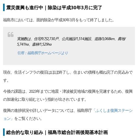
震災復興も進行中｜除染は平成30年3月に完了
福島市においては、面的除染が平成30年3月をもって終了しました。
実施数は、住宅/9万2,730戸、公共施設/1,514施設、道路/3,068km、農地/
5,741ha、森林/1,529ha
引用：福島県庁ホームページより
現在、生活インフラの復旧はほぼ終了し、住まいの債権も概ね完了の見込みで
す。
今後の課題は、2023年までに地震・津波被災地域の復興を完遂するため、復興
の加速化に取り組むという指針が出されています。
復興の進捗状況や詳しいデータについては、福島県庁
「ふくしま復興ステーシ
ョン」
をご覧ください。
総合的な取り組み｜福島市総合計画後期基本計画