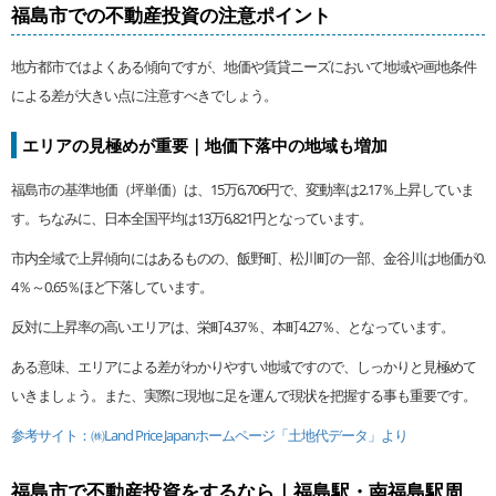
福島市での不動産投資の注意ポイント
地方都市ではよくある傾向ですが、地価や賃貸ニーズにおいて地域や画地条件
による差が大きい点に注意すべきでしょう。
エリアの見極めが重要｜地価下落中の地域も増加
福島市の基準地価（坪単価）は、15万6,706円で、変動率は2.17％上昇していま
す。ちなみに、日本全国平均は13万6,821円となっています。
市内全域で上昇傾向にはあるものの、飯野町、松川町の一部、金谷川は地価が0.
4％～0.65％ほど下落しています。
反対に上昇率の高いエリアは、栄町4.37％、本町4.27％、となっています。
ある意味、エリアによる差がわかりやすい地域ですので、しっかりと見極めて
いきましょう。また、実際に現地に足を運んで現状を把握する事も重要です。
参考サイト：㈱Land Price Japanホームページ「土地代データ」より
福島市で不動産投資をするなら｜福島駅・南福島駅周