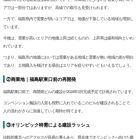
アでは一部分ではありますが、高値での取引も見受けられます。
一方で、福島県内で需要が弱いエリアでは、地価が下落している地域も増加し
ています。
今後は、需要が高いエリアの地価上昇は続くものの、上昇率は緩和傾向といわ
れています。
つまり、福島市の地価においては需要がある地域と需要が無い地域の差が明白
であり、土地購入を検討する場合はエリアを絞りやすいともいえるでしょう。
②商業地｜福島駅東口前の再開発
福島駅東口前で、再開発ビルの建設が2024年3月完成予定で計画されています。
コンベンション施設の入居も視野に入れているこのビルが建設されることで、
人の流れがさらに加速していく期待が持てます。
③オリンピック特需による建設ラッシュ
比較的東京へのアクセスが容易な事もあり、県全体でオリンピックへ向けた建