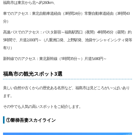
福島市は東京から北へ約260km、
車でのアクセス：東北自動車道経由（3時間24分）常磐自動車道経由（3時間43
分）
高速バスでのアクセス：バスタ新宿～福島駅西口（夜間）4時間45分（昼間）約
5時間で、片道2,000円～（八重洲口発、上野駅発、池袋サンシャインシティ発等
有り）
新幹線でのアクセス：東北新幹線（1時間35分～）片道5,680円～
福島市の観光スポット3選
美しい自然や古くからの歴史ある名所など、福島市は見どころがいっぱいあり
ます。
その中でも人気の高いスポットをご紹介します。
①磐梯吾妻スカイライン