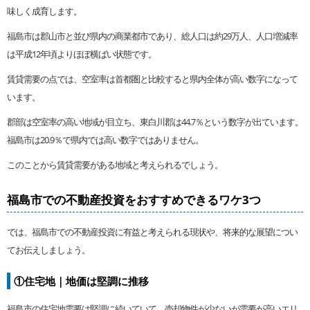
味しく成育します。
福島市は郡山市と並び県内の商業都市であり、総人口は約29万人、人口増減率
は平成12年頃よりほぼ横ばい状態です。
賃貸需要の点では、空室率は首都圏と比較すると県内全体が高い数字になって
います。
郡部は空室率の高い地域が目立ち、東白川郡は44.7％という数字が出ています。
福島市は20.9％で県内では高い数字ではありません。
このことから賃貸需要がある地域と考えられるでしょう。
福島市での不動産投資をおすすめできるワケ3つ
では、福島市での不動産投資に有益と考えられる現状や、将来的な展望につい
てお伝えしましょう。
①住宅地｜地価は堅調に推移
福島市の住宅地需要は堅調に続いていて、売却物件が少ないが需要が高いエリ