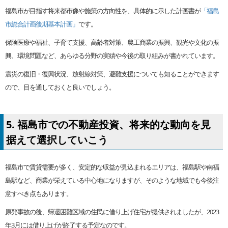
福島市が目指す将来都市像や施策の方向性を、具体的に示した計画書が
「福島
市総合計画後期基本計画」
です。
保険医療や福祉、子育て支援、高齢者対策、農工商業の振興、観光や文化の振
興、環境問題など、あらゆる分野の実績や今後の取り組みが書かれています。
震災の復旧・復興状況、放射線対策、避難支援についても知ることができます
ので、目を通しておくと良いでしょう。
5. 福島市での不動産投資、将来的な動向を見
据えて選択していこう
福島市で賃貸需要が多く、安定的な収益が見込まれるエリアは、福島駅や南福
島駅など、商業が栄えている中心地になりますが、そのような地域でも今後注
意すべき点もあります。
原発事故の後、帰還困難区域の住民に借り上げ住宅が提供されましたが、2023
年3月には借り上げが終了する予定なのです。