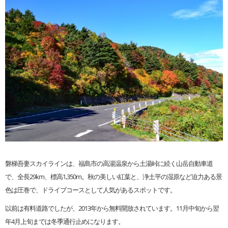
磐梯吾妻スカイラインは、福島市の高湯温泉から土湯峠に続く山岳自動車道
で、全長29km、標高1,350m。秋の美しい紅葉と、浄土平の湿原など迫力ある景
色は圧巻で、ドライブコースとして人気があるスポットです。
以前は有料道路でしたが、2013年から無料開放されています。11月中旬から翌
年4月上旬までは冬季通行止めになります。