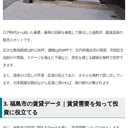
江戸時代から続いた豪農・豪商の旧家を修復して復元した福島市、飯坂温泉の
観光スポットです。
広大な敷地面積は約1,230坪、建物は約84坪で、近代和風住宅の母屋、市指定文
化財の十間蔵、ステージを備えた下蔵など、歴史を感じる建物を無料で見学で
きます。
また、源泉かけ流しの手湯・足湯が設えてあり、タオルも無料で貸し出してい
ます。日本庭園を眺めながら足湯に浸かれば、旅の疲れが癒されます。
3. 福島市の賃貸データ｜賃貸需要を知って投
資に役立てる
次に、福島市の賃貸に関するデータを基に、賃貸需要についてお伝えします。