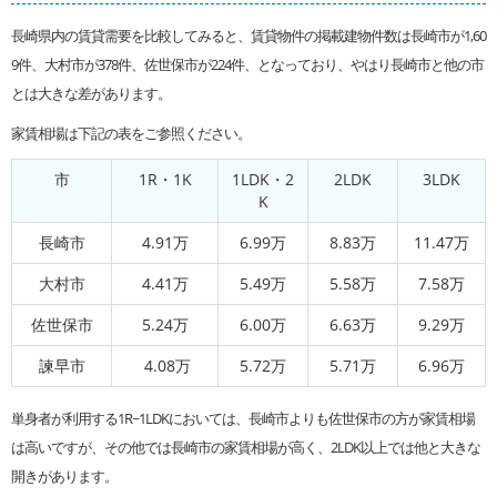
長崎県内の賃貸需要を比較してみると、賃貸物件の掲載建物件数は長崎市が1,60
9件、大村市が378件、佐世保市が224件、となっており、やはり長崎市と他の市
とは大きな差があります。
家賃相場は下記の表をご参照ください。
市
1R・1K
1LDK・2
2LDK
3LDK
K
長崎市
4.91万
6.99万
8.83万
11.47万
大村市
4.41万
5.49万
5.58万
7.58万
佐世保市
5.24万
6.00万
6.63万
9.29万
諫早市
4.08万
5.72万
5.71万
6.96万
単身者が利用する1R~1LDKにおいては、長崎市よりも佐世保市の方が家賃相場
は高いですが、その他では長崎市の家賃相場が高く、2LDK以上では他と大きな
開きがあります。