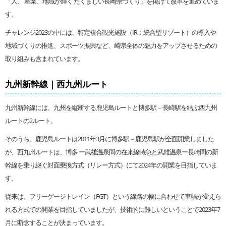
「人、 産業、地域が輝く たくましい長崎県づくり」を掲げて改革を進めていま
す。
チャレンジ2023の中には、特定複合観光施設（IR：統合型リゾート）の導入や
地域づくりの推進、スポーツ振興など、崎県全体の魅力をアップさせるための
取り組みも含まれています。
九州新幹線｜西九州ルート
九州新幹線には、九州を縦断する鹿児島ルートと博多駅－長崎駅を結ぶ西九州
ルートの2ルート。
そのうち、鹿児島ルートは2011年3月に博多駅－鹿児島駅が全面開業しました
が、西九州ルートは、博多 ー武雄温泉間の在来線特急と武雄温泉ー長崎間の新
幹線を乗り継ぐ対面乗換方式（リレー方式）にて2024年の開業を目指していま
す。
従来は、フリーゲージトレイン（FGT）という線路の幅に合わせて車幅が変えら
れる方式での開業を目指していましたが、技術的に難しいということで2023年7
月に断念することが決まっています。