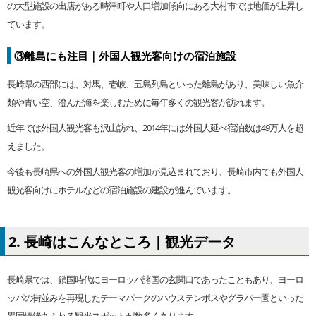
の大型施設の出店がある時津町や人口増加傾向にある大村市では地価が上昇し
ています。
③離島にも注目｜外国人観光客向けの宿泊施設
長崎県の西部には、対馬、壱岐、五島列島といった離島があり、美味しい魚介
類や青い空、澄んだ海を楽しむために毎年多くの観光客が訪れます。
近年では外国人観光客も沢山訪れ、2014年には外国人延べ宿泊数は49万人を超
えました。
今後も長崎県への外国人観光客の増加が見込まれており、長崎市内でも外国人
観光客向けにホテルなどの宿泊施設の建設が進んでいます。
2. 長崎はこんなところ｜観光データ
長崎県では、鎖国時代にヨーロッパ諸国の玄関口であったこともあり、ヨーロ
ッパの街並みを再現したテーマパークのハウステンボスやグラバー園といった
異国情緒あふれる観光スポットが数多くあります。