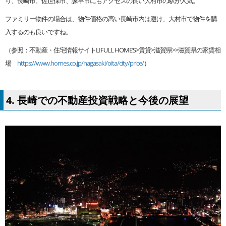
り、長崎市、佐世保市、諫早市にもアクセスの良い大村市の駅が人気。
ファミリー物件の場合は、物件価格の高い長崎市内は避け、大村市で物件を購
入するのも良いですね。
（参照：不動産・住宅情報サイトLIFULL HOME’S>賃貸>滋賀県>
>
滋賀県の家賃相
場
https://www.homes.co.jp/nagasaki/oita/city/price/
）
4. 長崎での不動産投資戦略と今後の展望