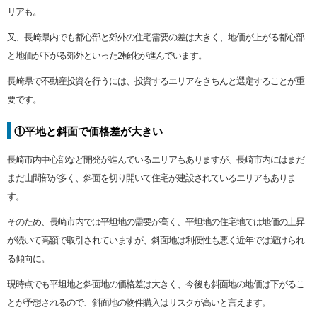
リアも。
又、長崎県内でも都心部と郊外の住宅需要の差は大きく、地価が上がる都心部
と地価が下がる郊外といった2極化が進んでいます。
長崎県で不動産投資を行うには、投資するエリアをきちんと選定することが重
要です。
①平地と斜面で価格差が大きい
長崎市内中心部など開発が進んでいるエリアもありますが、長崎市内にはまだ
まだ山間部が多く、斜面を切り開いて住宅が建設されているエリアもありま
す。
そのため、長崎市内では平坦地の需要が高く、平坦地の住宅地では地価の上昇
が続いて高額で取引されていますが、斜面地は利便性も悪く近年では避けられ
る傾向に。
現時点でも平坦地と斜面地の価格差は大きく、今後も斜面地の地価は下がるこ
とが予想されるので、斜面地の物件購入はリスクが高いと言えます。