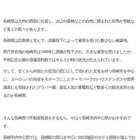
長崎県は九州の西部に位置し、火山や森林などの自然に囲まれた対馬や壱岐な
ど多くの島々があります。
長崎県は広島県と並んで、原爆投下によって被害を受けた数少ない被爆地。
県庁所在地の長崎市は1945年に原爆が投下され、大きな被害を受けましたが、
平和記念公園や原爆資料館では今もその時の状況が伝えられています。
そして、古くから外国との交流の窓口として培われた文化を持つ長崎市を中心
に、ヨーロッパの街並をモチーフにしたテーマパークのハウステンボスや世界
遺産にも登録されたグラバー園、最近人気の軍艦島など数多くの観光名所があ
るのが長崎県。
そんな長崎県で不動産投資をするなら、やはり長崎市内中心部がおすすめで
す。
長崎市内中心部では、長崎駅の西口を中心にMICE施設やホテル開発が進んでお