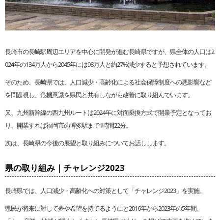
長崎市の長崎駅周辺エリアを中心に開発が進む長崎県ですが、県全体の人口は2
024年の134万人から2045年には98万人と約27%減少すると予想されています。
そのため、長崎県では、人口減少・高齢化による社会保障制度への悪影響など
を問題視し、危機意識を県民と共有しながら改善に取り組んでいます。
又、九州新幹線の西九州ルートは2024年に対面乗換方式で開業予定となってお
り、開業すれば福岡市の博多駅まで1時間22分。
次は、長崎県の今後の展望と取り組みについてお話しします。
県の取り組み｜チャレンジ2023
長崎県では、人口減少・高齢化への対策として「チャレンジ2023」を実施。
県民が将来に対して夢や希望を持てるようにと2016年から2023年の5年間、