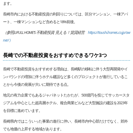
ます。
長崎市内における不動産投資の利回りについては、区分マンション、一棟アパ
ート、一棟マンションなど含めると18%前後。
（参照;LIFULL HOME’S 不動産投資 見える！賃貸経営
https://toushi.homes.co.jp/ow
ner/）
長崎での不動産投資をおすすめできるワケ3つ
長崎で不動産投資をおすすめする理由は、長崎駅の移転に伴う大型再開発やイ
ンバウンドの増加に伴うホテル建設など多くのプロジェクトが進行しているこ
とから今後の発展が大いに期待できる点。
地元の有力企業でもあるジャパネットたかたが、500億円を投じてサッカースタ
ジアムを中心とした超高層ホテル、複合商業ビルなど大型施設の建設を2023年
を目標に進めています。
長崎県内ではこういった事業の進行に伴い、長崎市内中心部だけでなく、郊外
でも地価の上昇する地域があります。