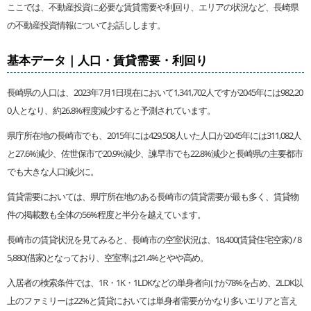
ここでは、不動産投資に必要な賃貸需要や利回り、エリアの状況など、長崎県
の不動産投資情報についてお話しします。
基本データ｜人口・賃貸需要・利回り
長崎県の人口は、2023年7月1日現在において1,341,702人ですが2045年には982,20
0人となり、約26.8%程度減少すると予測されています。
県庁所在地の長崎市でも、2015年には429,508人いた人口が2045年には311,082人
と27.6%減少、佐世保市で20.9%減少、諫早市でも22.8%減少と長崎県の主要都市
でも大きな人口減少に。
賃貸需要においては、県庁所在地のある長崎市の賃貸需要が最も多く、賃貸物
件の掲載数も全体の56%程度と半分を越えています。
長崎市の賃貸状況を見てみると、長崎市の空室状況は、18,400(賃貸住宅空家) / 8
5,880(借家)となっており、空室率は21.4%とやや高め。
入居者の検索条件では、1R・1K・1LDKなどの単身者向けが78%を占め、2LDK以
上のファミリーは22%と賃貸においては単身者需要がかなり多いエリアと言え