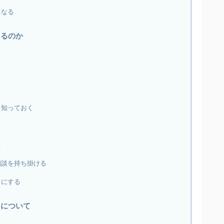
になる
くるのか
く知っておく
る
相談を持ち掛ける
うにする
しについて