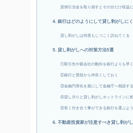
貸倒引当金を取り崩すとその分だけ収益
4. 銀行はどのようにして貸し剥がしに
貸し剥がしは何度もしつこく訪ねてくる
5. 貸し剥がしへの対策方法5選
①取引先や親会社の動向を銀行よりも早
②銀行と普段から仲良くしておく
③金融円滑化を盾にして金融庁へ相談す
④貸し渋りと貸し剥がしホットラインに
⑤長く付き合う事ができる銀行を選ぶよ
6. 不動産投資家が注意すべき貸し剥が