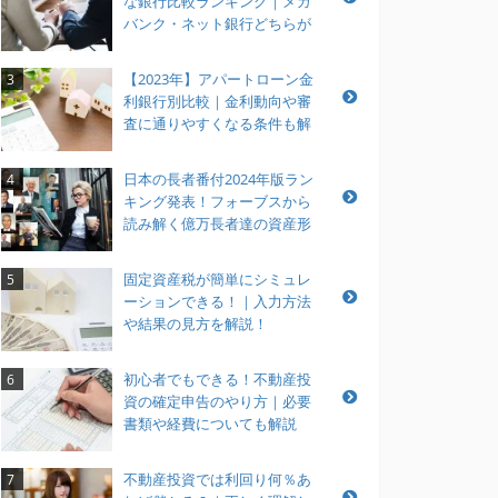
な銀行比較ランキング｜メガ
バンク・ネット銀行どちらが
おすすめ？
【2023年】アパートローン金
3
利銀行別比較｜金利動向や審
査に通りやすくなる条件も解
説
日本の長者番付2024年版ラン
4
キング発表！フォーブスから
読み解く億万長者達の資産形
成とは？
固定資産税が簡単にシミュレ
5
ーションできる！｜入力方法
や結果の見方を解説！
初心者でもできる！不動産投
6
資の確定申告のやり方｜必要
書類や経費についても解説
不動産投資では利回り何％あ
7