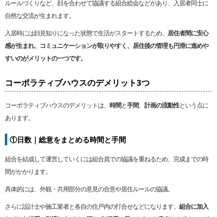
ルールづくりなど、顔を合わせて協議する組合総会などがあり、入居者同士に
自然な交流が生まれます。
入居時には顔見知りになった状態で生活がスタートするため、
居住者間に安心
感が生まれ、コミュニケーションが取りやすく、居住後の管理も円滑に進めや
すいのがメリットの一つです。
コーポラティブハウスのデメリット3つ
コーポラティブハウスのデメリットは、
時間
と
手間
、
計画の流動性
という点に
あります。
①日数｜総意をまとめる時間と手間
組合を結成して運営していくには組合員での協議を重ねるため、完成までの時
間がかかります。
具体的には、外観・共用部分の意見の合意や居住ルールの協議。
さらに設計士や施工業者と各自の住戸内の打合せなどになります。
組合に加入