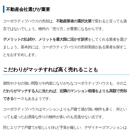
不動産会社選びが重要
コーポラティブハウスの売却は、
不動産業者の選択次第
で変わると言っても過
言ではないでしょう。物件の「売り方」が重要になるからです。
デメリットの払拭や、メリットを最大限に活かす訴求
をしてくれる業者を選び
ましょう。基本的には、コーポラティブハウスの売却実績がある業者を探すこ
とをおすすめします。
こだわりがマッチすれば高く売れることも
個性やクセの強い間取りや内装になりがちなコーポラティブハウスも、その
こ
だわりがマッチする人に当たれば、近隣のマンション相場をよりも高額で売却
できる
ケースもあるようです。
コーポラティブハウスはマンションよりも戸建て感が強い物件も多く、何とい
っても凝ったお洒落な作りの物件が多いのも見逃せない点です。
同じエリアで戸建てが欲しいけれど予算が厳しい、デザイナーズマンションは