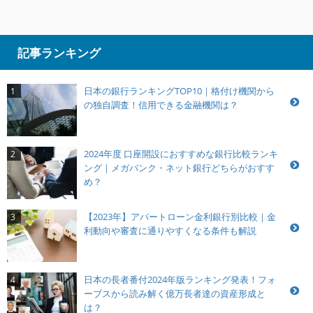
記事ランキング
日本の銀行ランキングTOP10｜格付け機関から
1
の独自調査！信用できる金融機関は？
2024年度 口座開設におすすめな銀行比較ランキ
2
ング｜メガバンク・ネット銀行どちらがおすす
め？
【2023年】アパートローン金利銀行別比較｜金
3
利動向や審査に通りやすくなる条件も解説
日本の長者番付2024年版ランキング発表！フォ
4
ーブスから読み解く億万長者達の資産形成と
は？