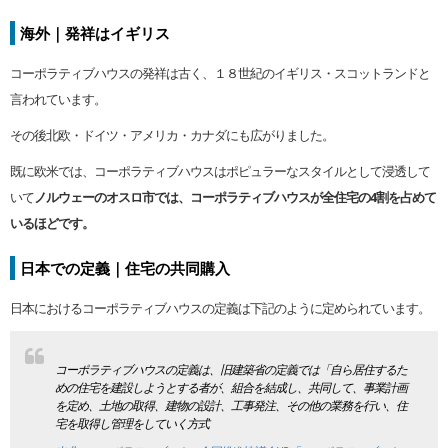
海外｜発祥はイギリス
コーポラティブハウスの発祥は古く、１８世紀のイギリス・スコットランドと
言われています。
その後北欧・ドイツ・アメリカ・カナダにも広がりました。
既に欧米では、コーポラティブハウスはポピュラーなスタイルとして浸透して
いて
ノルウェーのオスロ市では、コーポラティブハウスが全住宅の4割を占めて
いるほどです。
日本での定義｜住宅の共同購入
日本におけるコーポラティブハウスの定義は下記のように定められています。
コーポラティブハウスの定義は、旧建築省の定義では「自ら居住するた
めの住宅を建設しようとする者が、組合を結成し、共同して、事業計画
を定め、土地の取得、建物の設計、工事発注、その他の業務を行い、住
宅を取得し管理をしていく方式