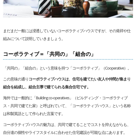
まだまだ一般には浸透していないコーポラティブハウスですが、その発祥や仕
組みについて説明していきましょう。
コーポラティブ＝「共同の」「組合の」
「共同の」「組合の」という意味を持つ「コーポラティブ」（Cooperative）。
この意味の通り
コーポラティブハウスは、住宅を建てたい友人や仲間が集まり
組合を結成し、組合主導で建てられる集合住宅です。
海外では一般的に「Building co-operatives」（ビルディング・コーポラティブ
ス・共同で建てた家）と呼ばれていて、「コーポラティブハウス」という名称
は和製英語として作られた言葉です。
コーポラティブハウスの魅力は、共同で建てることでコストを抑えながらも、
自分達の個性やライフスタイルに合わせた住宅建設が可能な点にあります。