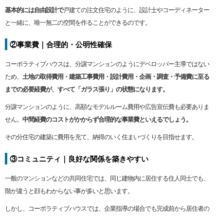
基本的には自由設計で
戸建ての注文住宅のように、設計士やコーディネーター
と一緒に、唯一無二の空間を作ることができるのです。
②事業費｜合理的・公明性確保
コーポラティブハウスは、分譲マンションのようにデベロッパー主導ではない
ため、
土地の取得費用・建築工事費用・設計費用・企画・調査・予備費に至る
までの必要経費が、すべて「ガラス張り」の状態になります。
分譲マンションのように、高額なモデルルーム費用や広告宣伝費も必要ありま
せん。
中間経費のコストがかからず合理的な事業費といえるでしょう。
その分住宅の建築に費用を充て、納得のいく住まいづくりを目指せます。
③コミュニティ｜良好な関係を築きやすい
一般のマンションなどの共同住宅では、同じ建物内に居住する住人同士でも、
階が違うと顔もわからない事が多いと思います。
しかし、コーポラティブハウスでは、企業指導の場合でも完成前から居住者の