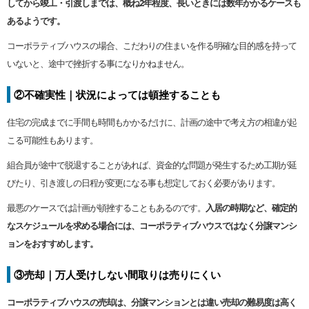
してから竣工・引渡しまでは、概ね2年程度、長いときには数年かかるケースも
あるようです。
コーポラティブハウスの場合、こだわりの住まいを作る明確な目的感を持って
いないと、途中で挫折する事になりかねません。
②不確実性｜状況によっては頓挫することも
住宅の完成までに手間も時間もかかるだけに、計画の途中で考え方の相違が起
こる可能性もあります。
組合員が途中で脱退することがあれば、資金的な問題が発生するため工期が延
びたり、引き渡しの日程が変更になる事も想定しておく必要があります。
最悪のケースでは計画が頓挫することもあるのです。
入居の時期など、確定的
なスケジュールを求める場合には、コーポラティブハウスではなく分譲マンシ
ョンをおすすめします。
③売却｜万人受けしない間取りは売りにくい
コーポラティブハウスの売却は、分譲マンションとは違い売却の難易度は高く