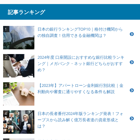
記事ランキング
日本の銀行ランキングTOP10｜格付け機関から
1
の独自調査！信用できる金融機関は？
2024年度 口座開設におすすめな銀行比較ランキ
2
ング｜メガバンク・ネット銀行どちらがおすす
め？
【2023年】アパートローン金利銀行別比較｜金
3
利動向や審査に通りやすくなる条件も解説
日本の長者番付2024年版ランキング発表！フォ
4
ーブスから読み解く億万長者達の資産形成と
は？