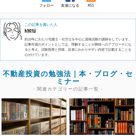
フォロー
友達になる
RSS
この記事を書いた人
k501jj
約20年にわたり宅建士・社労士を中心に資格試験の講師をしています。
記事作成のポイントとしては、理解することが興味へのアプローチにな
ると考え、試験指導と同様、読者にわかりやすい内容で記載することを
心がけています。
不動産投資の勉強法｜本・ブログ・セ
ミナー
- 関連カテゴリーの記事一覧 -