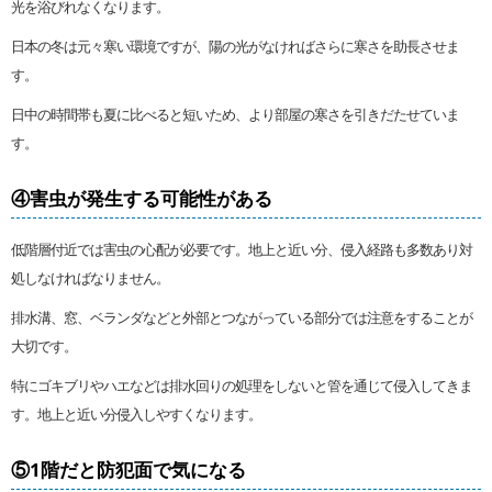
光を浴びれなくなります。
日本の冬は元々寒い環境ですが、陽の光がなければさらに寒さを助長させま
す。
日中の時間帯も夏に比べると短いため、より部屋の寒さを引きだたせていま
す。
④害虫が発生する可能性がある
低階層付近では害虫の心配が必要です。地上と近い分、侵入経路も多数あり対
処しなければなりません。
排水溝、窓、ベランダなどと外部とつながっている部分では注意をすることが
大切です。
特にゴキブリやハエなどは排水回りの処理をしないと管を通じて侵入してきま
す。地上と近い分侵入しやすくなります。
⑤1階だと防犯面で気になる