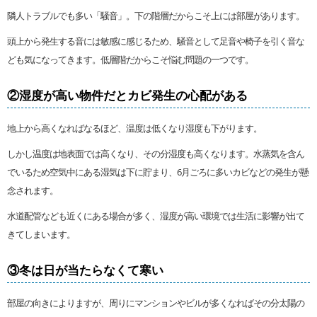
隣人トラブルでも多い「騒音」。下の階層だからこそ上には部屋があります。
頭上から発生する音には敏感に感じるため、騒音として足音や椅子を引く音な
ども気になってきます。低層階だからこそ悩む問題の一つです。
②湿度が高い物件だとカビ発生の心配がある
地上から高くなればなるほど、温度は低くなり湿度も下がります。
しかし温度は地表面では高くなり、その分湿度も高くなります。水蒸気を含ん
でいるため空気中にある湿気は下に貯まり、6月ごろに多いカビなどの発生が懸
念されます。
水道配管なども近くにある場合が多く、湿度が高い環境では生活に影響が出て
きてしまいます。
③冬は日が当たらなくて寒い
部屋の向きによりますが、周りにマンションやビルが多くなればその分太陽の