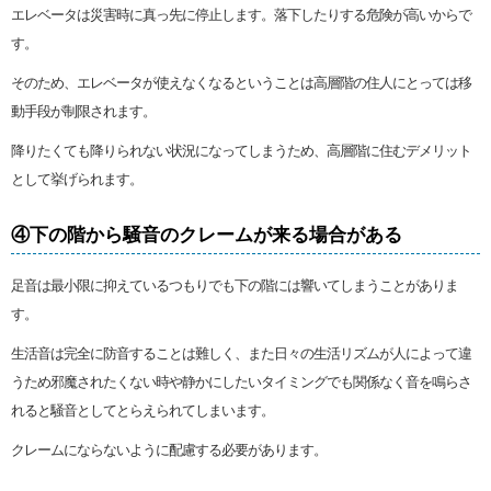
エレベータは災害時に真っ先に停止します。落下したりする危険が高いからで
す。
そのため、エレベータが使えなくなるということは高層階の住人にとっては移
動手段が制限されます。
降りたくても降りられない状況になってしまうため、高層階に住むデメリット
として挙げられます。
④下の階から騒音のクレームが来る場合がある
足音は最小限に抑えているつもりでも下の階には響いてしまうことがありま
す。
生活音は完全に防音することは難しく、また日々の生活リズムが人によって違
うため邪魔されたくない時や静かにしたいタイミングでも関係なく音を鳴らさ
れると騒音としてとらえられてしまいます。
クレームにならないように配慮する必要があります。