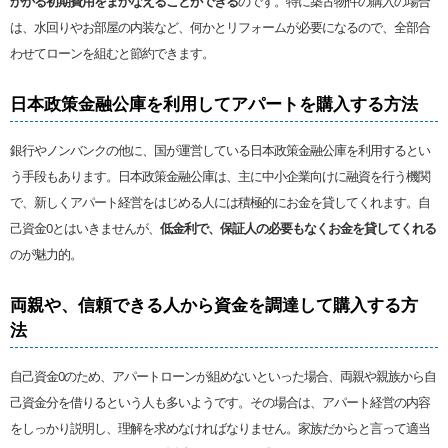
かかる初期費用をまかなえることができる
のです。特に築古物件の購入の場合
は、水回りやお部屋の内装など、何かとリフォームが必要になるので、全部合
わせてローンを組むと節約できます。
日本政策金融公庫を利用してアパートを購入する方法
銀行やノンバンクの他に、国が運営している日本政策金融公庫を利用するとい
う手段もあります。日本政策金融公庫は、主に中小企業向けに融資を行う機関
で、新しくアパート経営をはじめる人には積極的にお金を貸してくれます。自
己資金0とはいきませんが、
低金利で、保証人の必要もなくお金を貸してくれる
のが魅力的。
両親や、信頼できる人から資金を調達して購入する方
法
自己資金0のため、アパートローンが組めないといった場合、両親や親族から自
己資金分を借りるという人も多いようです。その場合は、アパート経営の内容
をしっかり説明し、理解を求めなければなりません。家族だからと言って適当