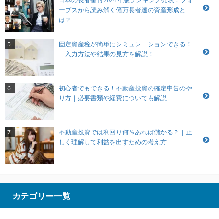
4
ーブスから読み解く億万長者達の資産形成と
は？
固定資産税が簡単にシミュレーションできる！
5
｜入力方法や結果の見方を解説！
初心者でもできる！不動産投資の確定申告のや
6
り方｜必要書類や経費についても解説
不動産投資では利回り何％あれば儲かる？｜正
7
しく理解して利益を出すための考え方
カテゴリー一覧