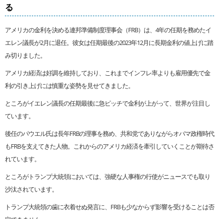
る
アメリカの金利を決める連邦準備制度理事会（FRB）は、4年の任期を務めたイ
エレン議長が2月に退任。彼女は任期最後の2023年12月に長期金利の値上げに踏
み切りました。
アメリカ経済は好調を維持しており、これまでインフレ率よりも雇用優先で金
利の引き上げには慎重な姿勢を見せてきました。
ところがイエレン議長の任期最後に急ピッチで金利が上がって、世界が注目し
ています。
後任のパウエル氏は長年FRBの理事を務め、共和党でありながらオバマ政権時代
もFRBを支えてきた人物。これからのアメリカ経済を牽引していくことが期待さ
れています。
ところがトランプ大統領においては、強硬な人事権の行使がニュースでも取り
沙汰されています。
トランプ大統領の歯に衣着せぬ発言に、FRBも少なからず影響を受けることは否