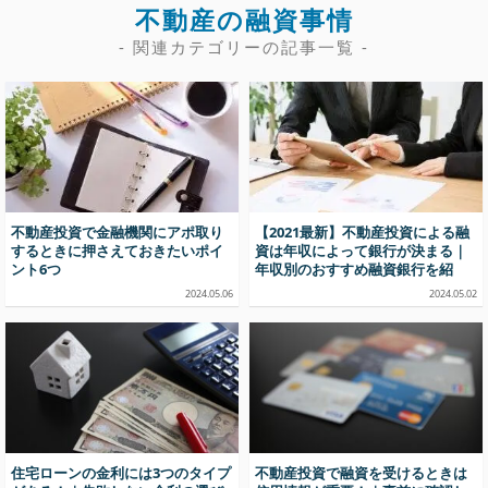
不動産の融資事情
- 関連カテゴリーの記事一覧 -
不動産投資で金融機関にアポ取り
【2021最新】不動産投資による融
するときに押さえておきたいポイ
資は年収によって銀行が決まる｜
ント6つ
年収別のおすすめ融資銀行を紹
介！
2024.05.06
2024.05.02
住宅ローンの金利には3つのタイプ
不動産投資で融資を受けるときは