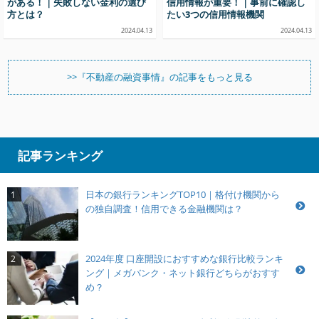
がある！｜失敗しない金利の選び
信用情報が重要！｜事前に確認し
方とは？
たい3つの信用情報機関
2024.04.13
2024.04.13
>>『不動産の融資事情』の記事をもっと見る
記事ランキング
日本の銀行ランキングTOP10｜格付け機関から
1
の独自調査！信用できる金融機関は？
2024年度 口座開設におすすめな銀行比較ランキ
2
ング｜メガバンク・ネット銀行どちらがおすす
め？