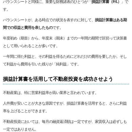
バランスシートと同様に、重要な財務諸表のひとつが「
損益計算書（P/L）
」で
す。
バランスシートが、ある時点での状況を表すのに対して、
損益計算書はある期
間での収益と費用を表したもの
です。
年度初め（期首）から、年度末（期末）までの一年間の期間で区切って決算書
として用いられることが多いです。
一年間に得た利益と、その利益を得るためにどれだけの費用を要したか。そし
て利益から費用を引いた残りが「純利益」です。
損益計算書を活用して不動産投資を成功させよう
不動産業は、特に営業利益率が高い業界と言われています。
人件費が安いことが大きな原因ですが、損益計算書を活用すると、さらに利益
率を上げることができます。
不動産投資においては、毎月の融資返済額は一定ですが、家賃収入は必ずしも
一定ではありません。