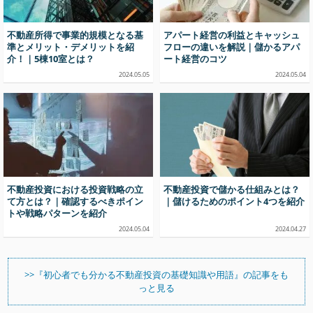
不動産所得で事業的規模となる基
アパート経営の利益とキャッシュ
準とメリット・デメリットを紹
フローの違いを解説｜儲かるアパ
介！｜5棟10室とは？
ート経営のコツ
2024.05.05
2024.05.04
不動産投資における投資戦略の立
不動産投資で儲かる仕組みとは？
て方とは？｜確認するべきポイン
｜儲けるためのポイント4つを紹介
トや戦略パターンを紹介
2024.05.04
2024.04.27
>>『初心者でも分かる不動産投資の基礎知識や用語』の記事をも
っと見る