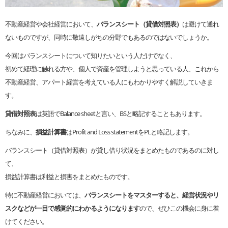
不動産経営や会社経営において、
バランスシート（貸借対照表）
は避けて通れ
ないものですが、同時に敬遠しがちの分野でもあるのではないでしょうか。
今回はバランスシートについて知りたいという人だけでなく、
初めて経理に触れる方や、個人で資産を管理しようと思っている人、これから
不動産経営、アパート経営を考えている人にもわかりやすく解説していきま
す。
貸借対照表
は英語でBalance sheetと言い、BSと略記することもあります。
ちなみに、
損益計算書
はProfit and Loss statementをPLと略記します。
バランスシート（貸借対照表）が貸し借り状況をまとめたものであるのに対し
て、
損益計算書は利益と損害をまとめたものです。
特に不動産経営においては、
バランスシートをマスターすると、経営状況やリ
スクなどが一目で感覚的にわかるようになります
ので、ぜひこの機会に身に着
けてください。