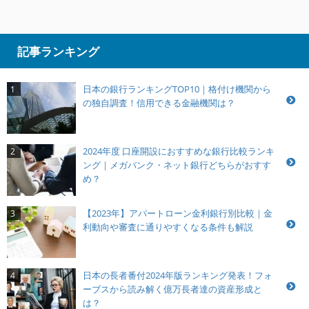
記事ランキング
日本の銀行ランキングTOP10｜格付け機関から
1
の独自調査！信用できる金融機関は？
2024年度 口座開設におすすめな銀行比較ランキ
2
ング｜メガバンク・ネット銀行どちらがおすす
め？
【2023年】アパートローン金利銀行別比較｜金
3
利動向や審査に通りやすくなる条件も解説
日本の長者番付2024年版ランキング発表！フォ
4
ーブスから読み解く億万長者達の資産形成と
は？